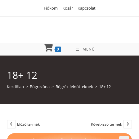
Skip
Fiókom
Kosár
Kapcsolat
to
content
0
MENÜ
18+ 12
Kezdőlap
>
Bögrezóna
>
Bögrék felnőtteknek
>
18+ 12
Előző termék
Következő termék