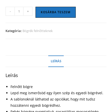
18+
-
+
KOSÁRBA TESZEM
12
mennyiség
Kategória:
Bögrék felnőtteknek
LEÍRÁS
Leírás
Felnőtt bögre
Lepd meg ismerősöd egy ilyen szép és egyedi bögrével.
A sablonoknál láthatod az opciókat, hogy mit tudsz
hozzátenni egyedi bögrédhez.
Fehér bögrére nyomtatjuk, garantáltan mosogatógép