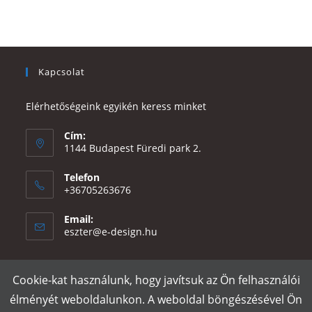
Kapcsolat
Elérhetőségeink egyikén keress minket
Cím:
1144 Budapest Füredi park 2.
Telefon
+36705263676
Email:
Opens
eszter@e-design.hu
in
your
application
Cookie-kat használunk, hogy javítsuk az Ön felhasználói
Rólunk
Szállítás és fizetés
Adatvédelmi tájékoztató
ÁSZF
élményét weboldalunkon. A weboldal böngészésével Ön
Póló nyomtatás
Gy.I.K.