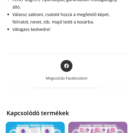
álló.
Válassz sablont, csatold hozzá a megfelelő képet,
feliratot, nevet, stb. majd tedd a kosárba.
Válogass kedvedre!
Opens
in
a
Megosztás Facebookon
new
window
Kapcsolódó termékek