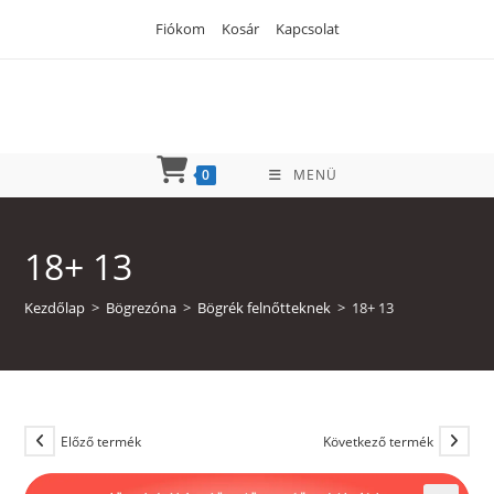
Skip
Fiókom
Kosár
Kapcsolat
to
content
0
MENÜ
18+ 13
Kezdőlap
>
Bögrezóna
>
Bögrék felnőtteknek
>
18+ 13
Előző termék
Következő termék