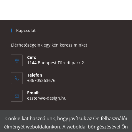
Kapcsolat
Elérhetőségeink egyikén keress minket
Cím:
1144 Budapest Füredi park 2.
Telefon
+36705263676
Email:
Opens
eszter@e-design.hu
in
your
application
Cookie-kat használunk, hogy javítsuk az Ön felhasználói
Rólunk
Szállítás és fizetés
Adatvédelmi tájékoztató
ÁSZF
élményét weboldalunkon. A weboldal böngészésével Ön
Póló nyomtatás
Gy.I.K.