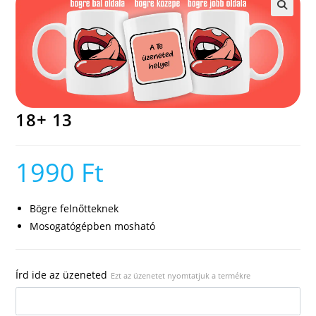
🔍
18+ 13
1990
Ft
Bögre felnőtteknek
Mosogatógépben mosható
Írd ide az üzeneted
Ezt az üzenetet nyomtatjuk a termékre