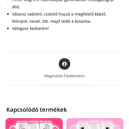
álló.
Válassz sablont, csatold hozzá a megfelelő képet,
feliratot, nevet, stb. majd tedd a kosárba.
Válogass kedvedre!
Opens
in
a
Megosztás Facebookon
new
window
Kapcsolódó termékek