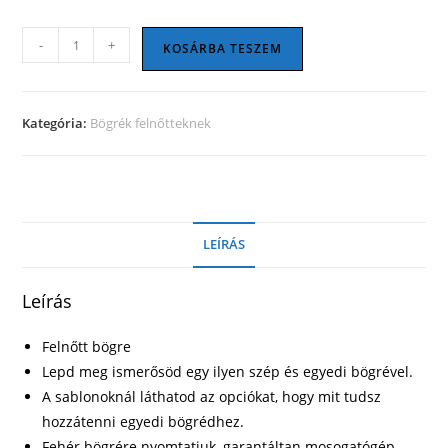
18+
-
+
KOSÁRBA TESZEM
16
mennyiség
Kategória:
Bögrék felnőtteknek
LEÍRÁS
Leírás
Felnőtt bögre
Lepd meg ismerősöd egy ilyen szép és egyedi bögrével.
A sablonoknál láthatod az opciókat, hogy mit tudsz
hozzátenni egyedi bögrédhez.
Fehér bögrére nyomtatjuk, garantáltan mosogatógép