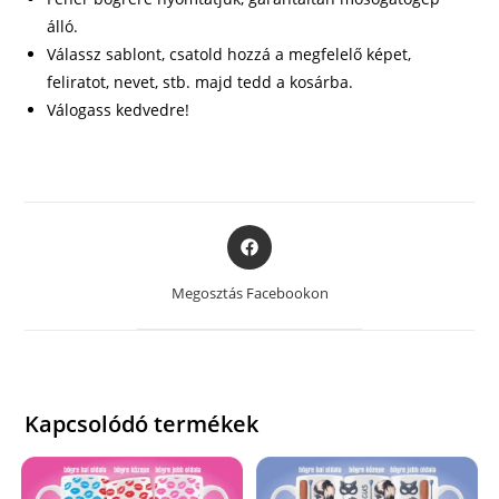
álló.
Válassz sablont, csatold hozzá a megfelelő képet,
feliratot, nevet, stb. majd tedd a kosárba.
Válogass kedvedre!
Opens
in
a
Megosztás Facebookon
new
window
Kapcsolódó termékek