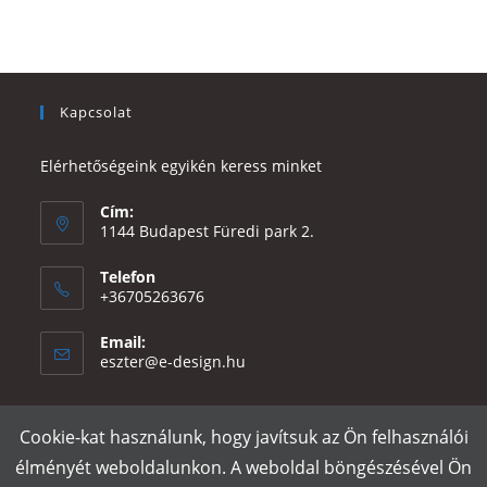
Kapcsolat
Elérhetőségeink egyikén keress minket
Cím:
1144 Budapest Füredi park 2.
Telefon
+36705263676
Email:
Opens
eszter@e-design.hu
in
your
application
Cookie-kat használunk, hogy javítsuk az Ön felhasználói
Rólunk
Szállítás és fizetés
Adatvédelmi tájékoztató
ÁSZF
élményét weboldalunkon. A weboldal böngészésével Ön
Póló nyomtatás
Gy.I.K.