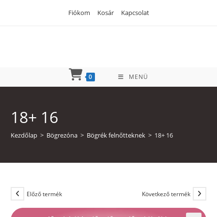
Skip
Fiókom
Kosár
Kapcsolat
to
content
0
MENÜ
18+ 16
Kezdőlap
>
Bögrezóna
>
Bögrék felnőtteknek
>
18+ 16
Előző termék
Következő termék