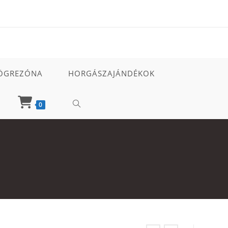
ÖGREZÓNA
HORGÁSZAJÁNDÉKOK
TOGGLE
0
WEBSITE
SEARCH