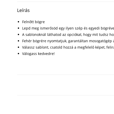
Leírás
Felnőtt bögre
Lepd meg ismerősöd egy ilyen szép és egyedi bögréve
A sablonoknál láthatod az opciókat, hogy mit tudsz h
Fehér bögrére nyomtatjuk, garantáltan mosogatógép á
Válassz sablont, csatold hozzá a megfelelő képet, felir
Válogass kedvedre!