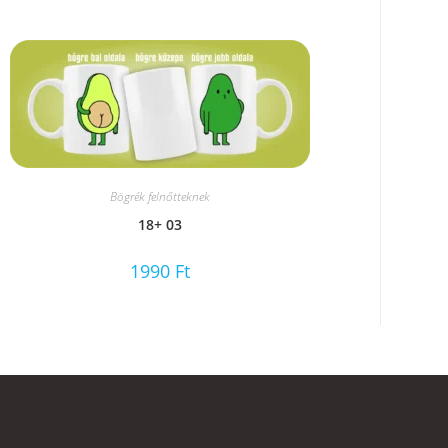
Bögrék felnőtteknek
18+ 03
1990
Ft