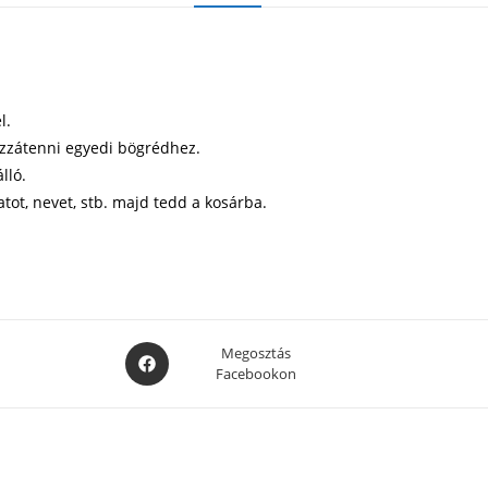
l.
ozzátenni egyedi bögrédhez.
lló.
atot, nevet, stb. majd tedd a kosárba.
Opens
Megosztás
Facebookon
in
a
new
window