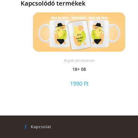
Kapcsolódó termékek
Bögrék felnőtteknek
18+ 08
1990
Ft
Kapcsolat