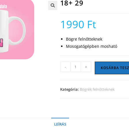
18+ 29
🔍
1990
Ft
Bögre felnőtteknek
Mosogatógépben mosható
18+
-
+
KOSÁRBA TES
29
mennyiség
Kategória:
Bögrék felnőtteknek
LEÍRÁS