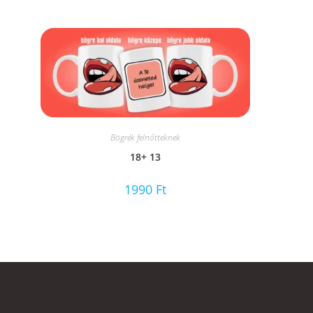
Bögrék felnőtteknek
18+ 13
1990
Ft