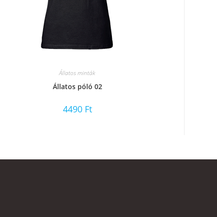
Állatos minták
Állatos póló 02
4490
Ft