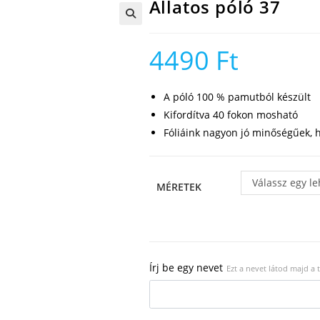
Állatos póló 37
🔍
4490
Ft
A póló 100 % pamutból készült
Kifordítva 40 fokon mosható
Fóliáink nagyon jó minőségűek, h
Válassz egy l
MÉRETEK
Írj be egy nevet
Ezt a nevet látod majd a