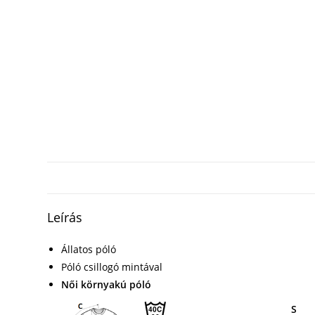
Leírás
Állatos póló
Póló csillogó mintával
Női környakú póló
S