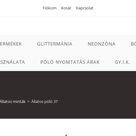
Fiókom
Kosár
Kapcsolat
TERMÉKEK
GLITTERMÁNIA
NEONZÓNA
B
ASZNÁLATA
PÓLÓ NYOMTATÁS ÁRAK
GY.I.K.
Állatos minták
>
Állatos póló 37