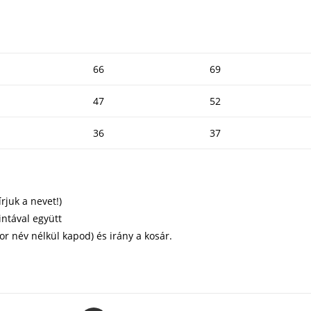
66
69
47
52
36
37
rjuk a nevet!)
ntával együtt
or név nélkül kapod) és irány a kosár.