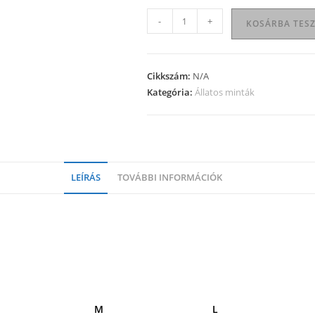
Állatos
-
+
KOSÁRBA TES
póló
37
mennyiség
Cikkszám:
N/A
Kategória:
Állatos minták
LEÍRÁS
TOVÁBBI INFORMÁCIÓK
M
L