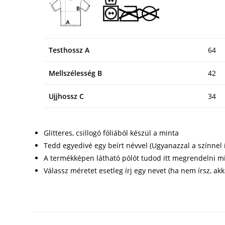
Testhossz A
64
Mellszélesség B
42
Ujjhossz C
34
Glitteres, csillogó fóliából készül a minta
Tedd egyedivé egy beírt névvel (Ugyanazzal a színnel í
A termékképen látható pólót tudod itt megrendelni mi
Válassz méretet esetleg írj egy nevet (ha nem írsz, akk