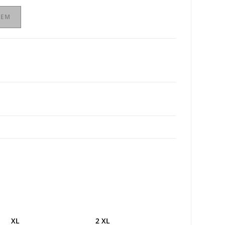
ZEM
XL
2 XL