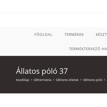
Skip
to
content
FŐOLDAL
TERMÉKEK
KÉSZ
TERMÉKTERVEZŐ H
Állatos póló 37
Kezdőlap
>
Glittermánia
>
Glitteres ötletek
>
Glitteres póló
>