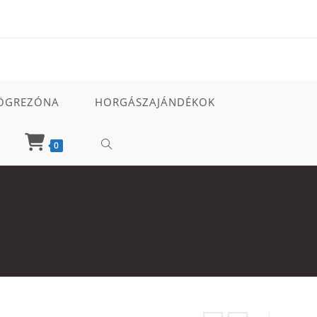
ÖGREZÓNA
HORGÁSZAJÁNDÉKOK
TOGGLE
0
WEBSITE
SEARCH