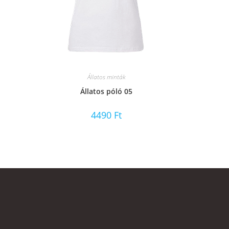
Állatos minták
Állatos póló 05
4490
Ft