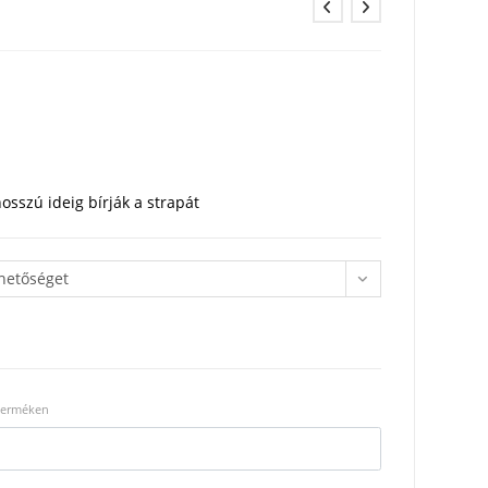
osszú ideig bírják a strapát
ehetőséget
 terméken