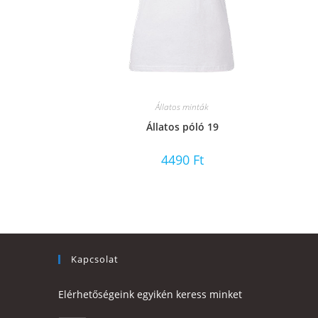
Állatos minták
Állatos póló 19
4490
Ft
Kapcsolat
Elérhetőségeink egyikén keress minket