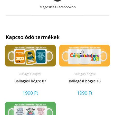
a
Megosztás Facebookon
new
window
Kapcsolódó termékek
Ballagási bögrék
Ballagási bögrék
Ballagási bögre 07
Ballagási bögre 10
1990
Ft
1990
Ft