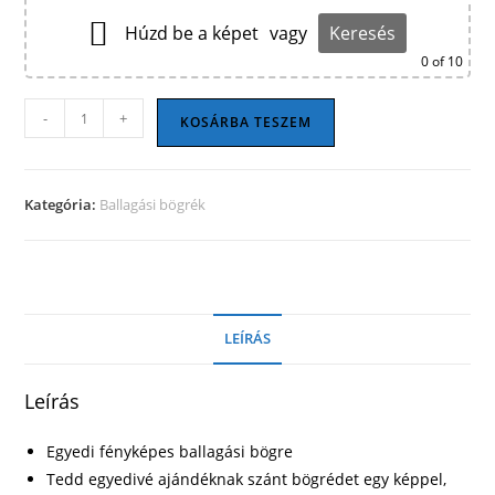
Húzd be a képet
vagy
Keresés
0
of 10
Ballagási
-
+
KOSÁRBA TESZEM
bögre
14
mennyiség
Kategória:
Ballagási bögrék
LEÍRÁS
Leírás
Egyedi fényképes ballagási bögre
Tedd egyedivé ajándéknak szánt bögrédet egy képpel,