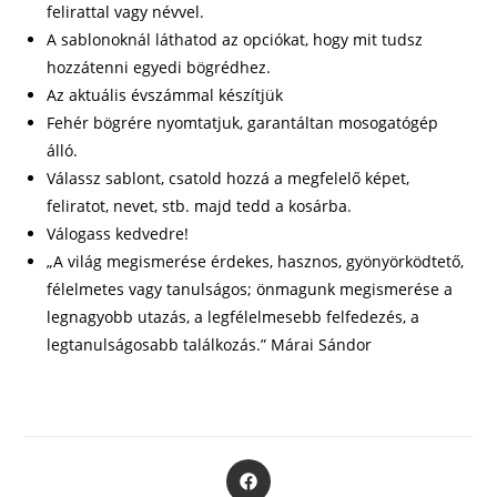
felirattal vagy névvel.
A sablonoknál láthatod az opciókat, hogy mit tudsz
hozzátenni egyedi bögrédhez.
Az aktuális évszámmal készítjük
Fehér bögrére nyomtatjuk, garantáltan mosogatógép
álló.
Válassz sablont, csatold hozzá a megfelelő képet,
feliratot, nevet, stb. majd tedd a kosárba.
Válogass kedvedre!
„A világ megismerése érdekes, hasznos, gyönyörködtető,
félelmetes vagy tanulságos; önmagunk megismerése a
legnagyobb utazás, a legfélelmesebb felfedezés, a
legtanulságosabb találkozás.” Márai Sándor
Opens
in