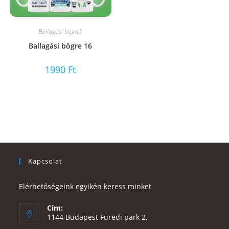
Ballagási bögrék
Ballagási bögre 16
1990
Ft
Kapcsolat
Elérhetőségeink egyikén keress minket
Cím:
1144 Budapest Füredi park 2.