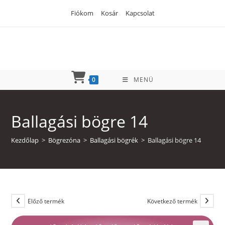
Skip
Fiókom
Kosár
Kapcsolat
to
content
0
MENÜ
Ballagási bögre 14
Kezdőlap
>
Bögrezóna
>
Ballagási bögrék
>
Ballagási bögre 14
Előző termék
Következő termék