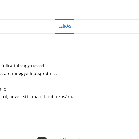
LEÍRÁS
elirattal vagy névvel.
ozzátenni egyedi bögrédhez.
lló.
atot, nevet, stb. majd tedd a kosárba.