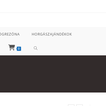
ÖGREZÓNA
HORGÁSZAJÁNDÉKOK
TOGGLE
0
WEBSITE
SEARCH