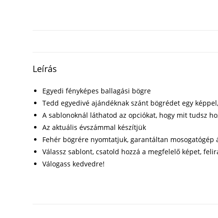
Leírás
Egyedi fényképes ballagási bögre
Tedd egyedivé ajándéknak szánt bögrédet egy képpel, f
A sablonoknál láthatod az opciókat, hogy mit tudsz h
Az aktuális évszámmal készítjük
Fehér bögrére nyomtatjuk, garantáltan mosogatógép á
Válassz sablont, csatold hozzá a megfelelő képet, felir
Válogass kedvedre!