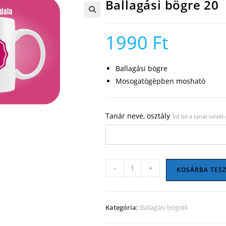
Ballagási bögre 20
🔍
1990
Ft
Ballagási bögre
Mosogatógépben mosható
Tanár neve, osztály
Írd be a tanár nevét 
Ballagási
-
+
KOSÁRBA TES
bögre
20
mennyiség
Kategória:
Ballagási bögrék