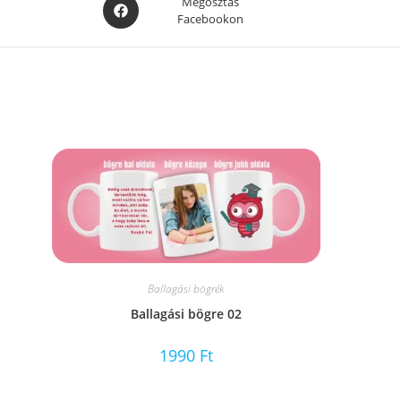
Opens
Megosztás
Facebookon
in
a
new
window
Ballagási bögrék
Ballagási bögre 02
1990
Ft