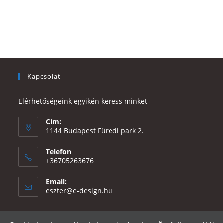
Kapcsolat
Elérhetőségeink egyikén keress minket
Cím:
1144 Budapest Füredi park 2.
Telefon
+36705263676
Email:
Opens
eszter@e-design.hu
in
your
application