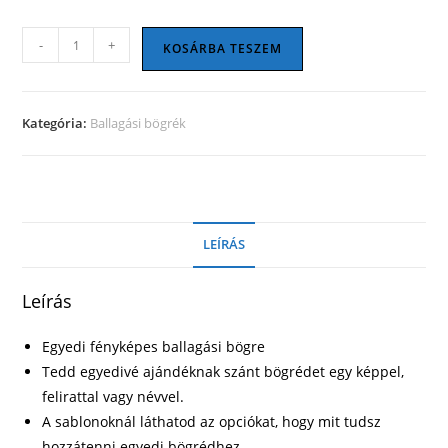
Ballagási
-
+
KOSÁRBA TESZEM
bögre
38
mennyiség
Kategória:
Ballagási bögrék
LEÍRÁS
Leírás
Egyedi fényképes ballagási bögre
Tedd egyedivé ajándéknak szánt bögrédet egy képpel,
felirattal vagy névvel.
A sablonoknál láthatod az opciókat, hogy mit tudsz
hozzátenni egyedi bögrédhez.