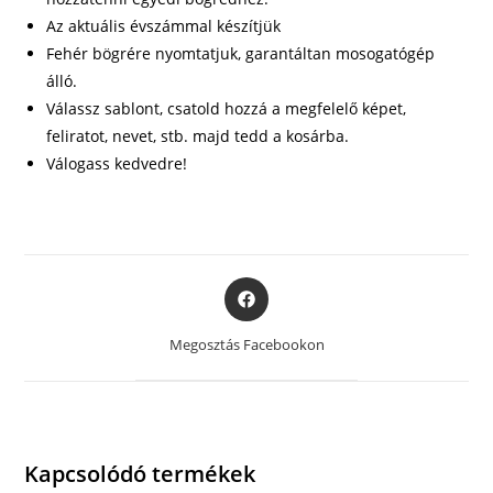
Az aktuális évszámmal készítjük
Fehér bögrére nyomtatjuk, garantáltan mosogatógép
álló.
Válassz sablont, csatold hozzá a megfelelő képet,
feliratot, nevet, stb. majd tedd a kosárba.
Válogass kedvedre!
Opens
in
a
Megosztás Facebookon
new
window
Kapcsolódó termékek