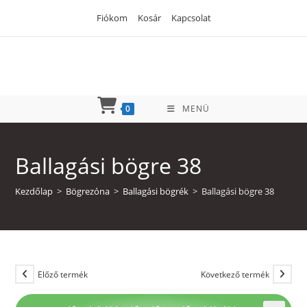
Skip
Fiókom
Kosár
Kapcsolat
to
content
0
MENÜ
Ballagási bögre 38
Kezdőlap
>
Bögrezóna
>
Ballagási bögrék
>
Ballagási bögre 38
Előző termék
Következő termék