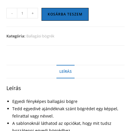
Ballagási
-
+
KOSÁRBA TESZEM
bögre
37
mennyiség
Kategória:
Ballagási bögrék
LEÍRÁS
Leírás
Egyedi fényképes ballagási bögre
Tedd egyedivé ajándéknak szánt bögrédet egy képpel,
felirattal vagy névvel.
A sablonoknál láthatod az opciókat, hogy mit tudsz
hozzátenni egyedi bögrédhez.