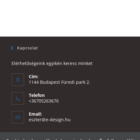
Kapcsolat
Elérhetőségeink egyikén keress minket
Cím:
1144 Budapest Füredi park 2.
Telefon
+36705263676
Email:
Opens
eszter@e-design.hu
in
your
application