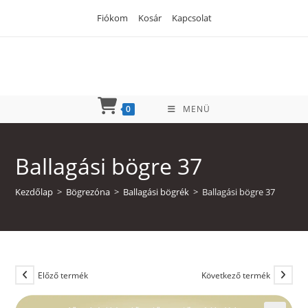
Skip
Fiókom
Kosár
Kapcsolat
to
content
0
MENÜ
Ballagási bögre 37
Kezdőlap
>
Bögrezóna
>
Ballagási bögrék
>
Ballagási bögre 37
Előző termék
Következő termék