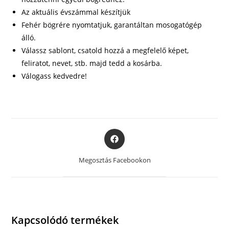
Az aktuális évszámmal készítjük
Fehér bögrére nyomtatjuk, garantáltan mosogatógép
álló.
Válassz sablont, csatold hozzá a megfelelő képet,
feliratot, nevet, stb. majd tedd a kosárba.
Válogass kedvedre!
Opens
in
a
Megosztás Facebookon
new
window
Kapcsolódó termékek