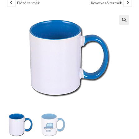
Előző termék
Következő termék
🔍