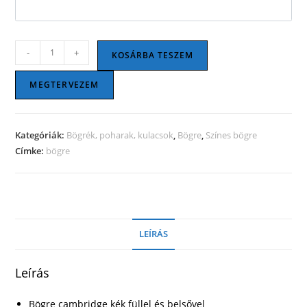
Bögre
-
+
KOSÁRBA TESZEM
cambridge
kék
MEGTERVEZEM
füllel
és
belsővel
Kategóriák:
Bögrék, poharak, kulacsok
,
Bögre
,
Színes bögre
mennyiség
Címke:
bögre
LEÍRÁS
Leírás
Bögre cambridge kék füllel és belsővel