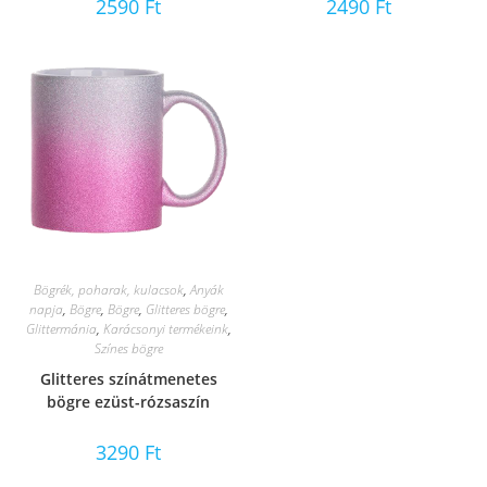
2590
Ft
2490
Ft
Bögrék, poharak, kulacsok
,
Anyák
napja
,
Bögre
,
Bögre
,
Glitteres bögre
,
Glittermánia
,
Karácsonyi termékeink
,
Színes bögre
Glitteres színátmenetes
bögre ezüst-rózsaszín
3290
Ft