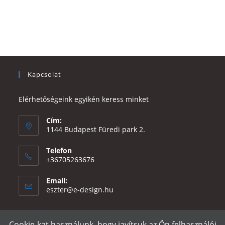
Kapcsolat
Elérhetőségeink egyikén keress minket
Cím:
1144 Budapest Füredi park 2.
Telefon
+36705263676
Email:
Opens
eszter@e-design.hu
in
your
application
Cookie-kat használunk, hogy javítsuk az Ön felhasználói