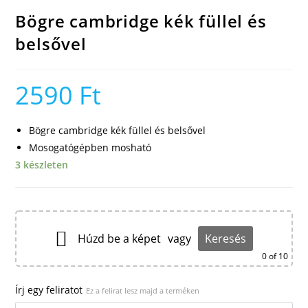
Bögre cambridge kék füllel és
belsővel
2590
Ft
Bögre cambridge kék füllel és belsővel
Mosogatógépben mosható
3 készleten
Húzd be a képet
vagy
Keresés
0
of 10
Írj egy feliratot
Ez a felirat lesz majd a terméken