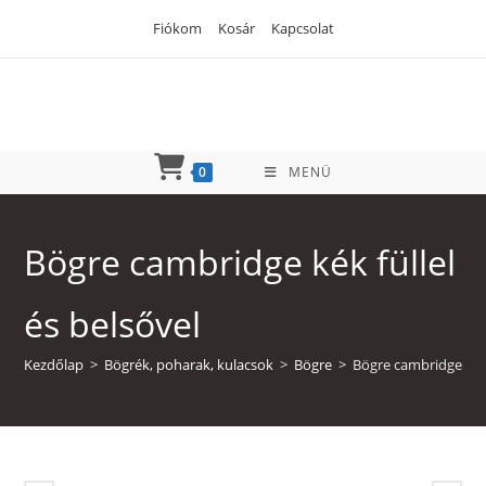
Skip
Fiókom
Kosár
Kapcsolat
to
content
0
MENÜ
Bögre cambridge kék füllel
és belsővel
Kezdőlap
>
Bögrék, poharak, kulacsok
>
Bögre
>
Bögre cambridge kék 