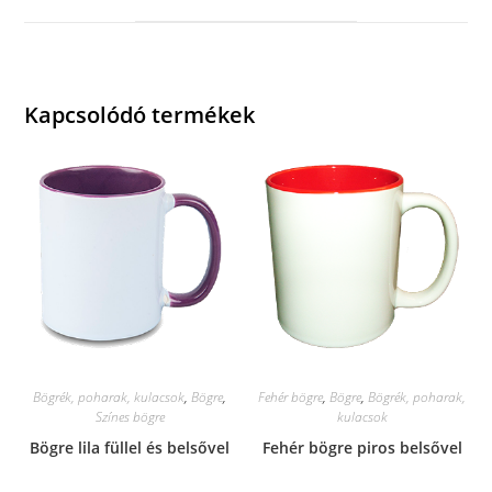
window
Kapcsolódó termékek
Bögrék, poharak, kulacsok
,
Bögre
,
Fehér bögre
,
Bögre
,
Bögrék, poharak,
Színes bögre
kulacsok
Bögre lila füllel és belsővel
Fehér bögre piros belsővel