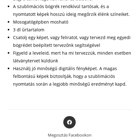
A szublimációs bögrék rendkívül tartósak, és a
nyomtatott képek hosszú ideig megőrzik élénk színeiket.
Mosogatógépben mosható
3 dl űrtartalom
Csatolj egy képet, vagy feliratot, vagy tervezd meg egyedi
bögrédet beépített tervezőnk segítségével
Figyeld a leveleid, mert ha mi tervezzük, minden esetben
látványtervet küldünk
Használj jó minőségű digitális fényképet. A magas
felbontású képek biztosítják, hogy a szublimációs
nyomtatás során a legjobb minőségű eredményt kapd.
Opens
in
a
Megosztás Facebookon
new