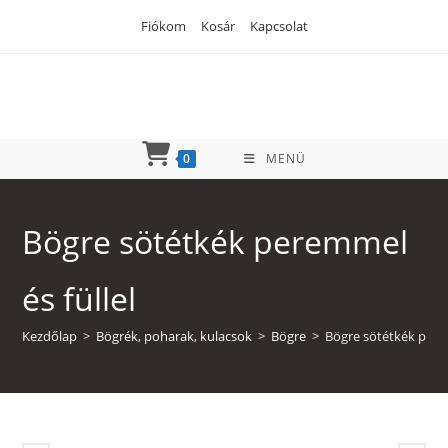
Skip
Fiókom
Kosár
Kapcsolat
to
content
0
MENÜ
Bögre sötétkék peremmel
és füllel
Kezdőlap
>
Bögrék, poharak, kulacsok
>
Bögre
>
Bögre sötétkék perem