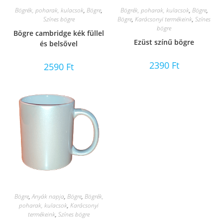
Bögrék, poharak, kulacsok
,
Bögre
,
Bögrék, poharak, kulacsok
,
Bögre
,
Színes bögre
Bögre
,
Karácsonyi termékeink
,
Színes
bögre
Bögre cambridge kék füllel
Ezüst színű bögre
és belsővel
2390
Ft
2590
Ft
Bögre
,
Anyák napja
,
Bögre
,
Bögrék,
poharak, kulacsok
,
Karácsonyi
termékeink
,
Színes bögre