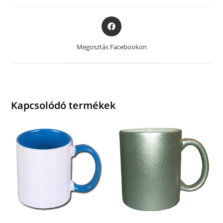
Opens
in
a
Megosztás Facebookon
new
window
Kapcsolódó termékek