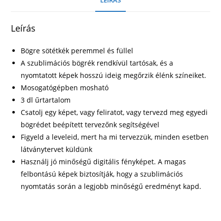
LEÍRÁS
Leírás
Bögre sötétkék peremmel és füllel
A szublimációs bögrék rendkívül tartósak, és a
nyomtatott képek hosszú ideig megőrzik élénk színeiket.
Mosogatógépben mosható
3 dl űrtartalom
Csatolj egy képet, vagy feliratot, vagy tervezd meg egyedi
bögrédet beépített tervezőnk segítségével
Figyeld a leveleid, mert ha mi tervezzük, minden esetben
látványtervet küldünk
Használj jó minőségű digitális fényképet. A magas
felbontású képek biztosítják, hogy a szublimációs
nyomtatás során a legjobb minőségű eredményt kapd.