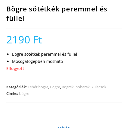
Bögre sötétkék peremmel és
füllel
2190
Ft
Bögre sötétkék peremmel és füllel
Mosogatógépben mosható
Elfogyott
Kategóriák:
Fehér bögre
,
Bögre
,
Bögrék, poharak, kulacsok
Címke:
bögre