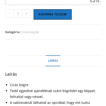
0
of 10
Cicás
-
+
KOSÁRBA TESZEM
bögre
06
mennyiség
Kategória:
Cicás bögrék
LEÍRÁS
Leírás
Cicás bögre
Tedd egyedivé ajándéknak szánt bögrédet egy képpel,
felirattal vagy névvel.
A sablonoknál láthatod az opciókat, hogy mit tudsz