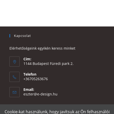
Kapcsolat
Elérhetőségeink egyikén keress minket
Cím:
1144 Budapest Füredi park 2.
Telefon
+36705263676
Email:
Opens
eszter@e-design.hu
in
your
application
Cookie-kat használunk, hogy javítsuk az Ön felhasználói