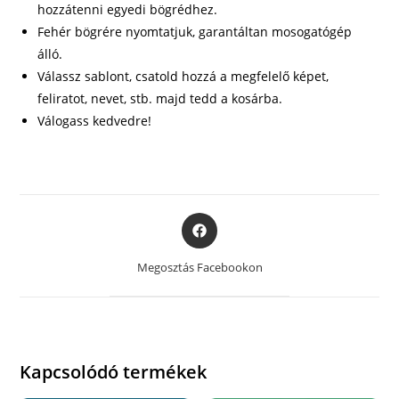
hozzátenni egyedi bögrédhez.
Fehér bögrére nyomtatjuk, garantáltan mosogatógép
álló.
Válassz sablont, csatold hozzá a megfelelő képet,
feliratot, nevet, stb. majd tedd a kosárba.
Válogass kedvedre!
Opens
in
a
Megosztás Facebookon
new
window
Kapcsolódó termékek