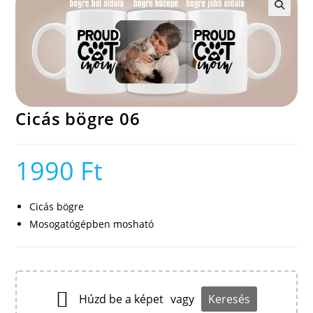
🔍
Cicás bögre 06
1990
Ft
Cicás bögre
Mosogatógépben mosható
Húzd be a képet
vagy
Keresés