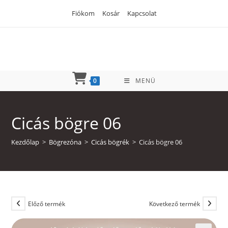
Skip
Fiókom
Kosár
Kapcsolat
to
content
0
MENÜ
Cicás bögre 06
Kezdőlap
>
Bögrezóna
>
Cicás bögrék
>
Cicás bögre 06
Előző termék
Következő termék