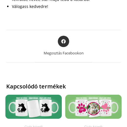
Válogass kedvedre!
Opens
in
a
Megosztás Facebookon
new
window
Kapcsolódó termékek
Cicás bögrék
Cicás bögrék