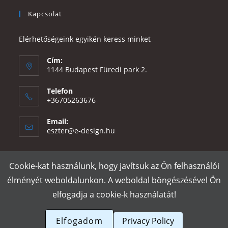
Kapcsolat
Elérhetőségeink egyikén keress minket
Cím:
1144 Budapest Füredi park 2.
Telefon
+36705263676
Email:
Opens
eszter@e-design.hu
in
your
application
Cookie-kat használunk, hogy javítsuk az Ön felhasználói
Rólunk
Szállítás és fizetés
Adatvédelmi tájékoztató
ÁSZF
élményét weboldalunkon. A weboldal böngészésével Ön
Póló nyomtatás
Gy.I.K.
elfogadja a cookie-k használatát!
e-design.hu
Elfogadom
Privacy Policy