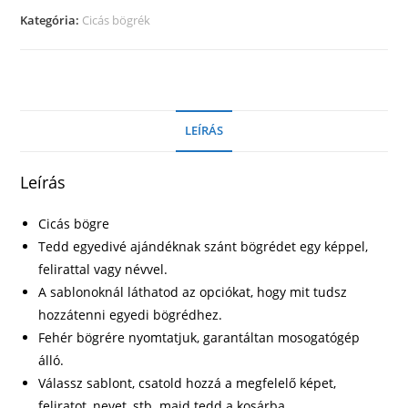
mennyiség
Kategória:
Cicás bögrék
LEÍRÁS
Leírás
Cicás bögre
Tedd egyedivé ajándéknak szánt bögrédet egy képpel,
felirattal vagy névvel.
A sablonoknál láthatod az opciókat, hogy mit tudsz
hozzátenni egyedi bögrédhez.
Fehér bögrére nyomtatjuk, garantáltan mosogatógép
álló.
Válassz sablont, csatold hozzá a megfelelő képet,
feliratot, nevet, stb. majd tedd a kosárba.