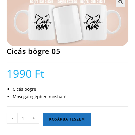
🔍
Cicás bögre 05
1990
Ft
Cicás bögre
Mosogatógépben mosható
Cicás
-
+
KOSÁRBA TESZEM
bögre
05