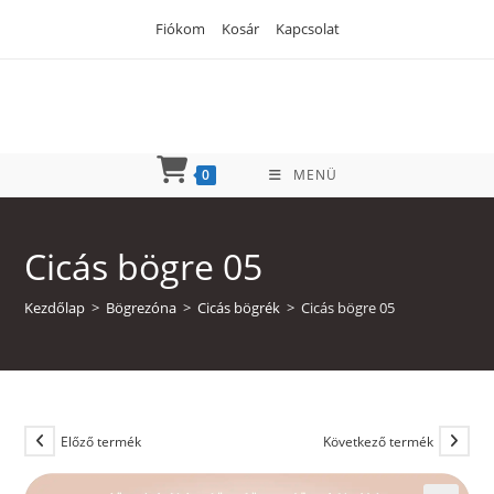
Skip
Fiókom
Kosár
Kapcsolat
to
content
0
MENÜ
Cicás bögre 05
Kezdőlap
>
Bögrezóna
>
Cicás bögrék
>
Cicás bögre 05
Előző termék
Következő termék