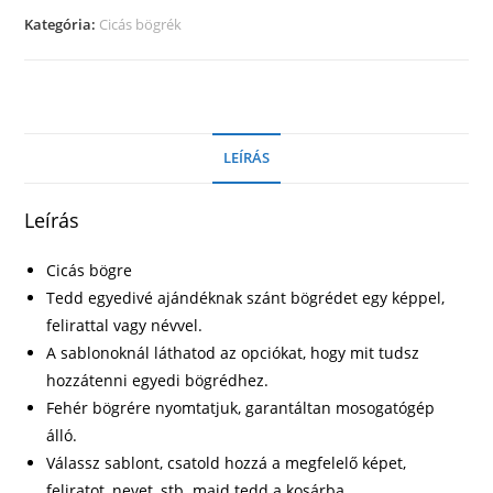
mennyiség
Kategória:
Cicás bögrék
LEÍRÁS
Leírás
Cicás bögre
Tedd egyedivé ajándéknak szánt bögrédet egy képpel,
felirattal vagy névvel.
A sablonoknál láthatod az opciókat, hogy mit tudsz
hozzátenni egyedi bögrédhez.
Fehér bögrére nyomtatjuk, garantáltan mosogatógép
álló.
Válassz sablont, csatold hozzá a megfelelő képet,
feliratot, nevet, stb. majd tedd a kosárba.