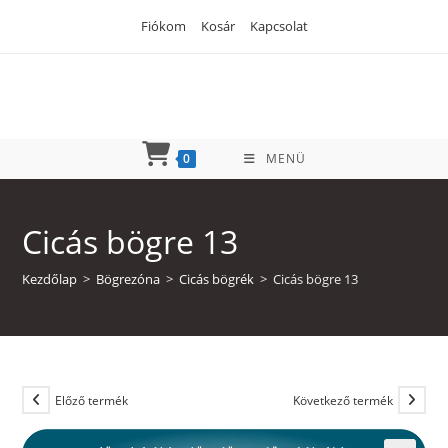
Skip
Fiókom
Kosár
Kapcsolat
to
content
0
MENÜ
Cicás bögre 13
Kezdőlap
>
Bögrezóna
>
Cicás bögrék
>
Cicás bögre 13
Előző termék
Következő termék