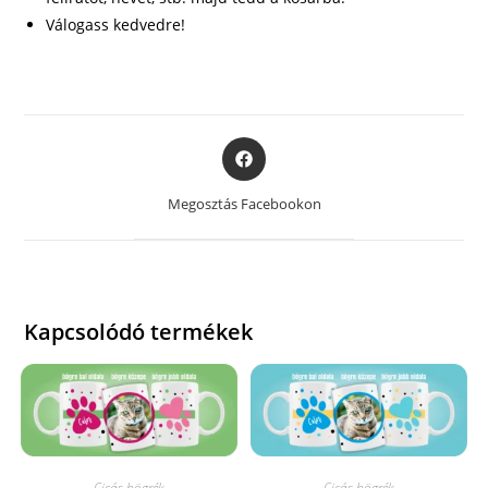
Válogass kedvedre!
Opens
in
a
Megosztás Facebookon
new
window
Kapcsolódó termékek
Cicás bögrék
Cicás bögrék