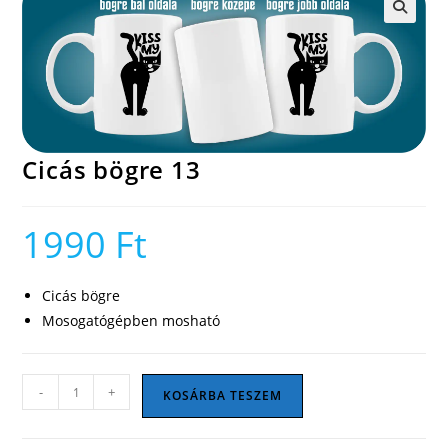
🔍
Cicás bögre 13
1990
Ft
Cicás bögre
Mosogatógépben mosható
Cicás
-
+
KOSÁRBA TESZEM
bögre
13