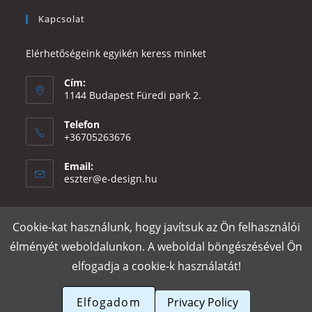
Kapcsolat
Elérhetőségeink egyikén keress minket
Cím:
1144 Budapest Füredi park 2.
Telefon
+36705263676
Email:
Opens
eszter@e-design.hu
in
your
application
Cookie-kat használunk, hogy javítsuk az Ön felhasználói
Rólunk
Szállítás és fizetés
Adatvédelmi tájékoztató
ÁSZF
élményét weboldalunkon. A weboldal böngészésével Ön
Póló nyomtatás
Gy.I.K.
elfogadja a cookie-k használatát!
e-design.hu
Elfogadom
Privacy Policy