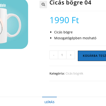
Cicás bögre 04
🔍
1990
Ft
Cicás bögre
Mosogatógépben mosható
Cicás
-
+
KOSÁRBA TES
bögre
04
mennyiség
Kategória:
Cicás bögrék
LEÍRÁS