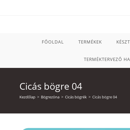
Skip
to
content
FŐOLDAL
TERMÉKEK
KÉSZ
TERMÉKTERVEZŐ H
Cicás bögre 04
Kezdőlap
>
Bögrezóna
>
Cicás bögrék
>
Cicás bögre 04