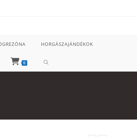
ÖGREZÓNA
HORGÁSZAJÁNDÉKOK
TOGGLE
0
WEBSITE
SEARCH