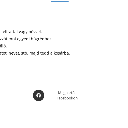
elirattal vagy névvel.
ozzátenni egyedi bögrédhez.
lló.
atot, nevet, stb. majd tedd a kosárba.
Opens
Megosztás
Facebookon
in
a
new
window