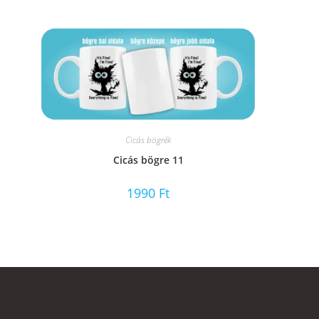
Cicás bögrék
Cicás bögre 11
1990
Ft