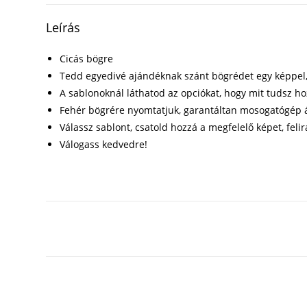
Leírás
Cicás bögre
Tedd egyedivé ajándéknak szánt bögrédet egy képpel, f
A sablonoknál láthatod az opciókat, hogy mit tudsz h
Fehér bögrére nyomtatjuk, garantáltan mosogatógép á
Válassz sablont, csatold hozzá a megfelelő képet, felir
Válogass kedvedre!