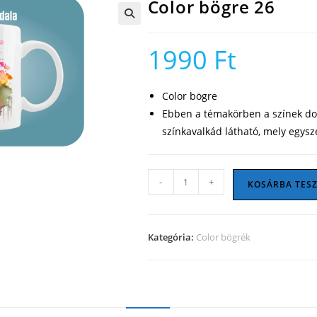
Color bögre 26
🔍
1990
Ft
Color bögre
Ebben a témakörben a színek dom
színkavalkád látható, mely egysz
Color
-
+
KOSÁRBA TES
bögre
26
mennyiség
Kategória:
Color bögrék