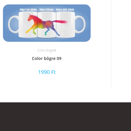
Color bögrék
Color bögre 09
1990
Ft