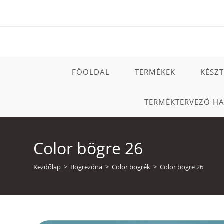
Skip
to
content
FŐOLDAL
TERMÉKEK
KÉSZ
TERMÉKTERVEZŐ H
Color bögre 26
Kezdőlap
>
Bögrezóna
>
Color bögrék
>
Color bögre 26