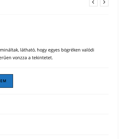
ináltak, látható, hogy egyes bögréken valódi
erűen vonzza a tekintetet.
ZEM