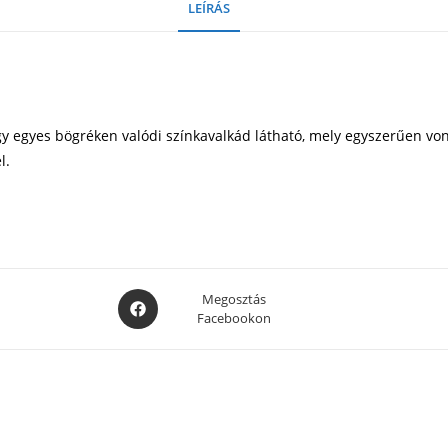
LEÍRÁS
y egyes bögréken valódi színkavalkád látható, mely egyszerűen vonz
l.
Opens
Megosztás
Facebookon
in
a
new
window