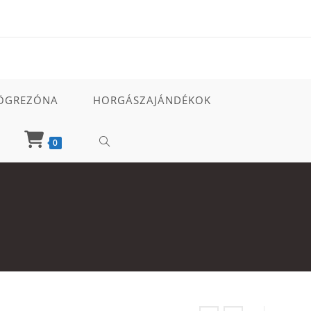
ÖGREZÓNA
HORGÁSZAJÁNDÉKOK
TOGGLE
0
WEBSITE
SEARCH