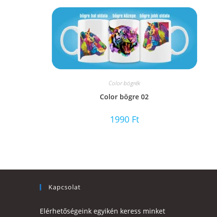
Color bögrék
Color bögre 02
1990
Ft
Kapcsolat
Elérhetőségeink egyikén keress minket