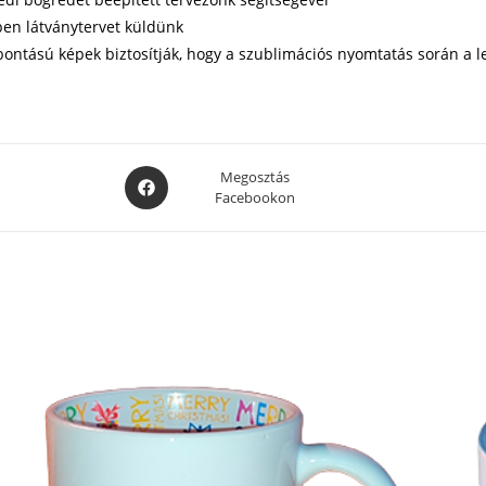
ben látványtervet küldünk
lbontású képek biztosítják, hogy a szublimációs nyomtatás során 
Opens
Megosztás
Facebookon
in
a
new
window