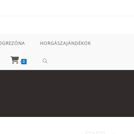
ÖGREZÓNA
HORGÁSZAJÁNDÉKOK
TOGGLE
0
WEBSITE
SEARCH