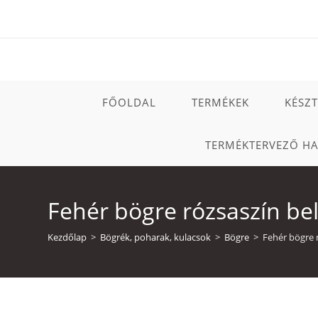
Skip
to
content
FŐOLDAL
TERMÉKEK
KÉSZ
TERMÉKTERVEZŐ H
Fehér bögre rózsaszín be
Kezdőlap
>
Bögrék, poharak, kulacsok
>
Bögre
>
Fehér bögre 