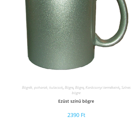
Bögrék, poharak, kulacsok
,
Bögre
,
Bögre
,
Karácsonyi termékeink
,
Színes
bögre
Ezüst színű bögre
2390
Ft