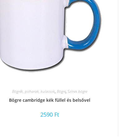
Bögrék, poharak, kulacsok
,
Bögre
,
Színes bögre
Bögre cambridge kék füllel és belsővel
2590
Ft