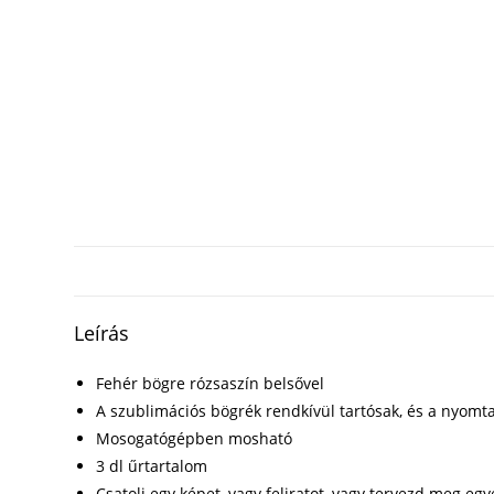
Leírás
Fehér bögre rózsaszín belsővel
A szublimációs bögrék rendkívül tartósak, és a nyomta
Mosogatógépben mosható
3 dl űrtartalom
Csatolj egy képet, vagy feliratot, vagy tervezd meg eg