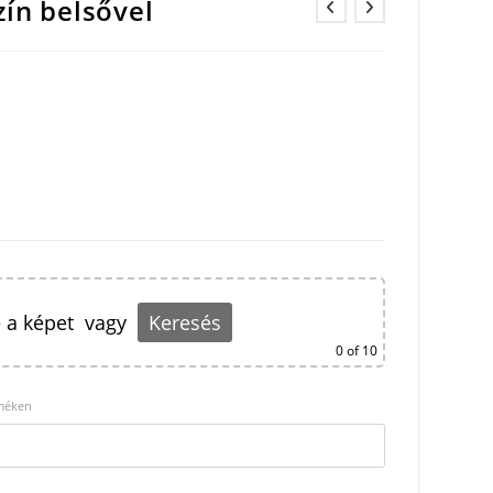
zín belsővel
 a képet
vagy
Keresés
0
of 10
rméken