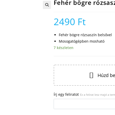
Fehér bögre rózsas
🔍
2490
Ft
Fehér bögre rózsaszín belsővel
Mosogatógépben mosható
7 készleten
Húzd be
Írj egy feliratot
Ez a felirat lesz majd a te