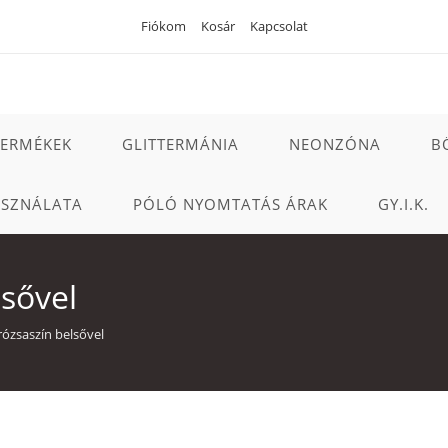
Fiókom
Kosár
Kapcsolat
TERMÉKEK
GLITTERMÁNIA
NEONZÓNA
B
ASZNÁLATA
PÓLÓ NYOMTATÁS ÁRAK
GY.I.K.
lsővel
rózsaszín belsővel