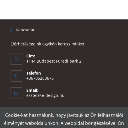
Kapcsolat
Elérhetőségeink egyikén keress minket
Cím:
1144 Budapest Füredi park 2.
Telefon
+36705263676
Email:
Opens
eszter@e-design.hu
in
your
application
Cookie-kat használunk, hogy javítsuk az Ön felhasználói
Rólunk
Szállítás és fizetés
Adatvédelmi tájékoztató
ÁSZF
élményét weboldalunkon. A weboldal böngészésével Ön