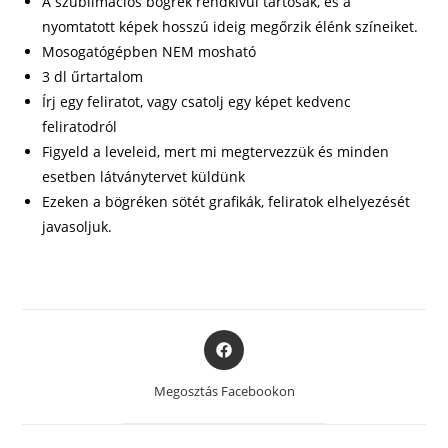
A szublimációs bögrék rendkívül tartósak, és a
nyomtatott képek hosszú ideig megőrzik élénk színeiket.
Mosogatógépben NEM mosható
3 dl űrtartalom
Írj egy feliratot, vagy csatolj egy képet kedvenc
feliratodról
Figyeld a leveleid, mert mi megtervezzük és minden
esetben látványtervet küldünk
Ezeken a bögréken sötét grafikák, feliratok elhelyezését
javasoljuk.
Opens
in
a
Megosztás Facebookon
new
window