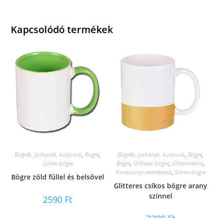
Kapcsolódó termékek
Bögrék, poharak, kulacsok
,
Bögre
,
Bögrék, poharak, kulacsok
,
Bögre
,
Színes bögre
Bögre
,
Glitteres bögre
,
Glittermánia
,
Karácsonyi termékeink
,
Színes bögre
Bögre zöld füllel és belsővel
Glitteres csíkos bögre arany
színnel
2590
Ft