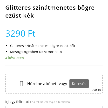
Glitteres színátmenetes bögre
ezüst-kék
3290
Ft
Glitteres színátmenetes bögre ezüst-kék
Mosogatógépben NEM mosható
4 készleten
Húzd be a képet
vagy
Keresés
0
of 10
Írj egy feliratot
Ez a felirat lesz majd a terméken