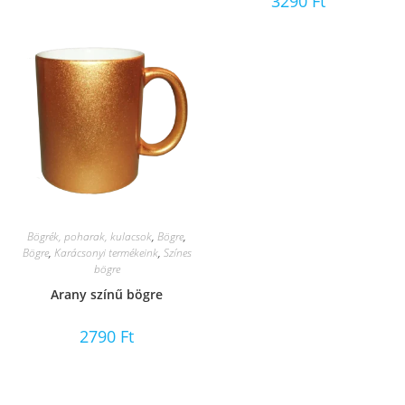
3290
Ft
Bögrék, poharak, kulacsok
,
Bögre
,
Bögre
,
Karácsonyi termékeink
,
Színes
bögre
Arany színű bögre
2790
Ft