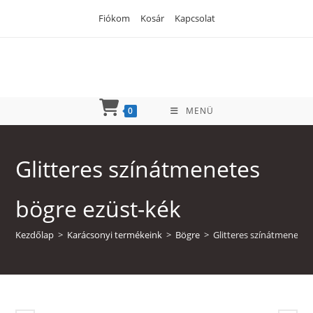
Skip
Fiókom
Kosár
Kapcsolat
to
content
0
MENÜ
Glitteres színátmenetes
bögre ezüst-kék
Kezdőlap
>
Karácsonyi termékeink
>
Bögre
>
Glitteres színátmenetes