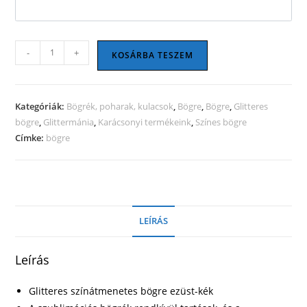
Glitteres
-
+
KOSÁRBA TESZEM
színátmenetes
bögre
ezüst-
Kategóriák:
Bögrék, poharak, kulacsok
,
Bögre
,
Bögre
,
Glitteres
kék
bögre
,
Glittermánia
,
Karácsonyi termékeink
,
Színes bögre
mennyiség
Címke:
bögre
LEÍRÁS
Leírás
Glitteres színátmenetes bögre ezüst-kék