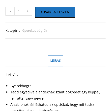
Gyerekbögre
-
+
KOSÁRBA TESZEM
04
mennyiség
Kategória:
Gyerekes bögrék
LEÍRÁS
Leírás
Gyerekbögre
Tedd egyedivé ajándéknak szánt bögrédet egy képpel,
felirattal vagy névvel.
A sablonoknál láthatod az opciókat, hogy mit tudsz
hozzátenni egyedi bögrédhez.