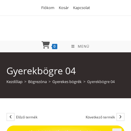
Skip
Fiókom
Kosár
Kapcsolat
to
content
0
MENÜ
Gyerekbögre 04
Kezdőlap
>
Bögrezóna
>
Gyerekes bögrék
>
Gyerekbögre 04
Előző termék
Következő termék