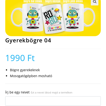
🔍
Gyerekbögre 04
1990
Ft
Bögre gyerekeknek
Mosogatógépben mosható
Írj be egy nevet
Ezt a nevet látod majd a terméken