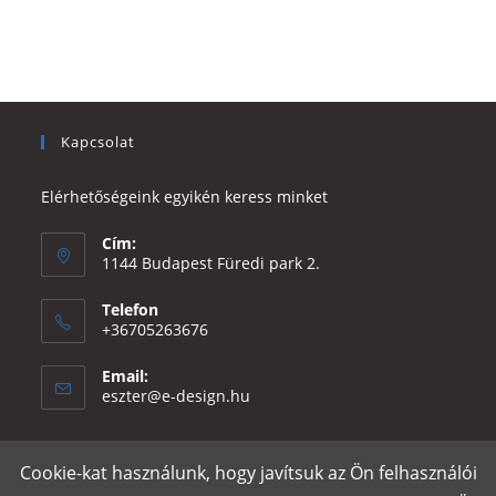
Kapcsolat
Elérhetőségeink egyikén keress minket
Cím:
1144 Budapest Füredi park 2.
Telefon
+36705263676
Email:
Opens
eszter@e-design.hu
in
your
application
Cookie-kat használunk, hogy javítsuk az Ön felhasználói