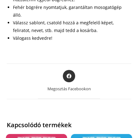
Fehér bögrére nyomtatjuk, garantáltan mosogatógép
álló.
Válassz sablont, csatold hozzá a megfelelő képet,
feliratot, nevet, stb. majd tedd a kosárba.
Válogass kedvedre!
Opens
in
a
Megosztás Facebookon
new
window
Kapcsolódó termékek