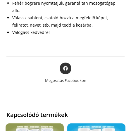
Fehér bögrére nyomtatjuk, garantáltan mosogatógép
álló.
Válassz sablont, csatold hozzá a megfelelő képet,
feliratot, nevet, stb. majd tedd a kosárba.
Válogass kedvedre!
Opens
in
a
Megosztás Facebookon
new
window
Kapcsolódó termékek