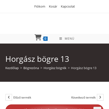
Skip
Fiókom
Kosár
Kapcsolat
to
content
0
MENÜ
Horgász bögre 13
Kezdőlap
>
Bögrezóna
>
Horgász bögrék
>
Horgász bögre 13
Előző termék
Következő termék