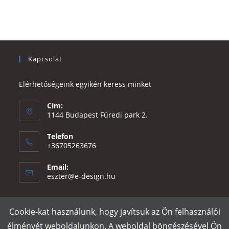
Kapcsolat
Elérhetőségeink egyikén keress minket
Cím:
1144 Budapest Füredi park 2.
Telefon
+36705263676
Email:
Opens
eszter@e-design.hu
in
your
application
Cookie-kat használunk, hogy javítsuk az Ön felhasználói
Rólunk
Szállítás és fizetés
Adatvédelmi tájékoztató
ÁSZF
élményét weboldalunkon. A weboldal böngészésével Ön