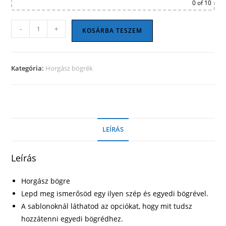
0
of 10
Horgász
-
+
KOSÁRBA TESZEM
bögre
13
mennyiség
Kategória:
Horgász bögrék
LEÍRÁS
Leírás
Horgász bögre
Lepd meg ismerősöd egy ilyen szép és egyedi bögrével.
A sablonoknál láthatod az opciókat, hogy mit tudsz
hozzátenni egyedi bögrédhez.