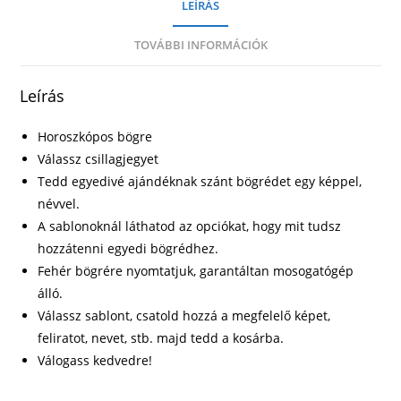
LEÍRÁS
TOVÁBBI INFORMÁCIÓK
Leírás
Horoszkópos bögre
Válassz csillagjegyet
Tedd egyedivé ajándéknak szánt bögrédet egy képpel,
névvel.
A sablonoknál láthatod az opciókat, hogy mit tudsz
hozzátenni egyedi bögrédhez.
Fehér bögrére nyomtatjuk, garantáltan mosogatógép
álló.
Válassz sablont, csatold hozzá a megfelelő képet,
feliratot, nevet, stb. majd tedd a kosárba.
Válogass kedvedre!