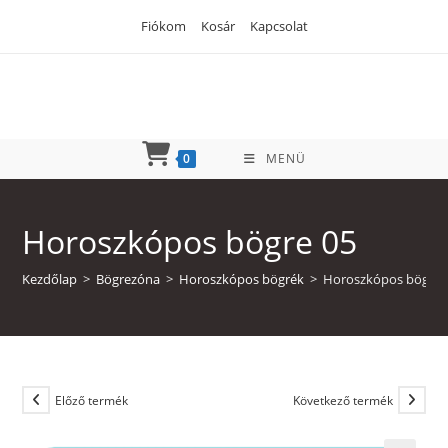
Skip
Fiókom
Kosár
Kapcsolat
to
content
0
MENÜ
Horoszkópos bögre 05
Kezdőlap
>
Bögrezóna
>
Horoszkópos bögrék
>
Horoszkópos bögre 
Előző termék
Következő termék