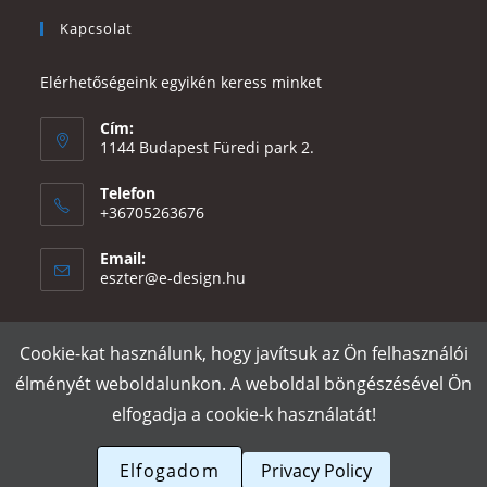
Kapcsolat
Elérhetőségeink egyikén keress minket
Cím:
1144 Budapest Füredi park 2.
Telefon
+36705263676
Email:
Opens
eszter@e-design.hu
in
your
application
Cookie-kat használunk, hogy javítsuk az Ön felhasználói
Rólunk
Szállítás és fizetés
Adatvédelmi tájékoztató
ÁSZF
élményét weboldalunkon. A weboldal böngészésével Ön
Póló nyomtatás
Gy.I.K.
elfogadja a cookie-k használatát!
e-design.hu
Elfogadom
Privacy Policy