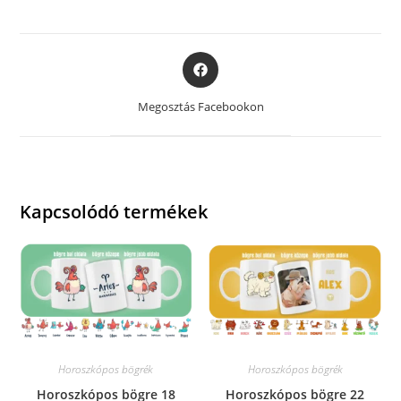
Opens
in
a
Megosztás Facebookon
new
window
Kapcsolódó termékek
Horoszkópos bögrék
Horoszkópos bögrék
Horoszkópos bögre 18
Horoszkópos bögre 22