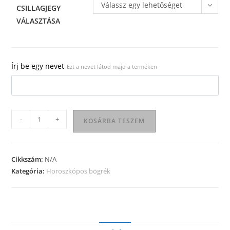
Válassz egy lehetőséget
CSILLAGJEGY
VÁLASZTÁSA
Írj be egy nevet
Ezt a nevet látod majd a terméken
Horoszkópos
-
+
KOSÁRBA TESZEM
bögre
05
mennyiség
Cikkszám:
N/A
Kategória:
Horoszkópos bögrék