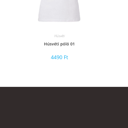
Húsvéti
Húsvéti póló 01
4490
Ft