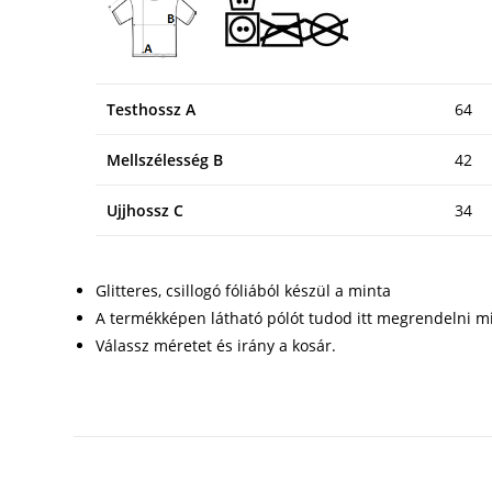
Testhossz A
64
Mellszélesség B
42
Ujjhossz C
34
Glitteres, csillogó fóliából készül a minta
A termékképen látható pólót tudod itt megrendelni mi
Válassz méretet és irány a kosár.