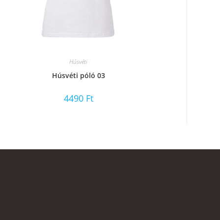
Húsvéti
Húsvéti póló 03
4490
Ft