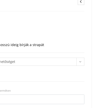
osszú ideig bírják a strapát
ehetőséget
 terméken