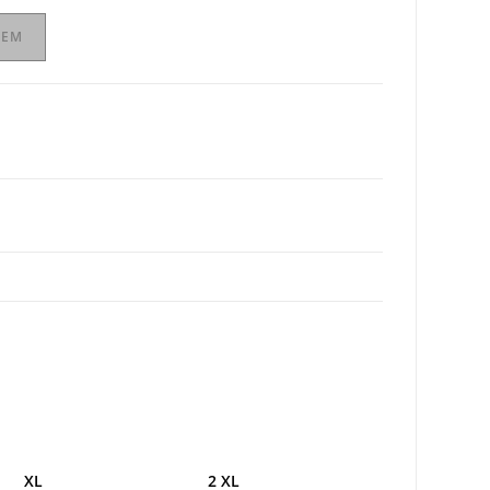
ZEM
XL
2 XL