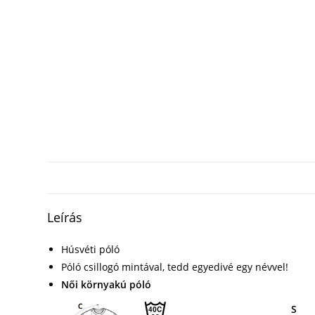
Leírás
Húsvéti póló
Póló csillogó mintával, tedd egyedivé egy névvel!
Női környakú póló
S