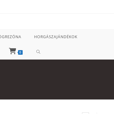
ÖGREZÓNA
HORGÁSZAJÁNDÉKOK
TOGGLE
0
WEBSITE
SEARCH