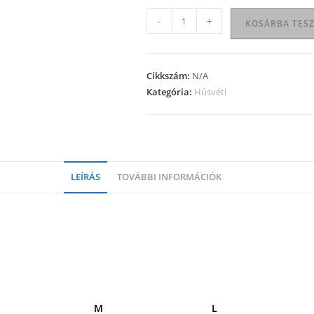
Húsvéti
-
+
KOSÁRBA TES
póló
02
mennyiség
Cikkszám:
N/A
Kategória:
Húsvéti
LEÍRÁS
TOVÁBBI INFORMÁCIÓK
M
L