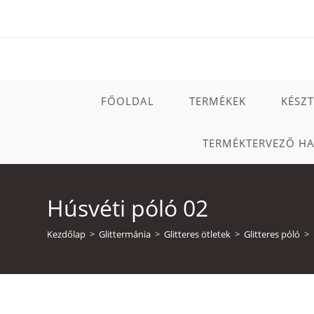
Skip
to
content
FŐOLDAL
TERMÉKEK
KÉSZ
TERMÉKTERVEZŐ H
Húsvéti póló 02
Kezdőlap
>
Glittermánia
>
Glitteres ötletek
>
Glitteres póló
>