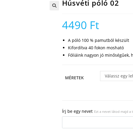
Húsvéti póló 02
🔍
4490
Ft
A póló 100 % pamutból készült
Kifordítva 40 fokon mosható
Fóliáink nagyon jó minőségűek, h
Válassz egy l
MÉRETEK
Írj be egy nevet
Ezt a nevet látod majd a