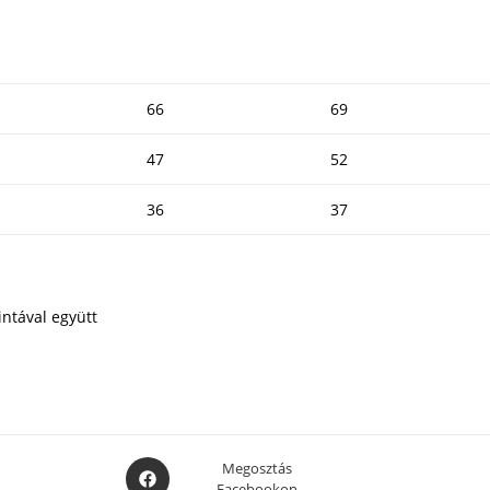
66
69
47
52
36
37
ntával együtt
Opens
Megosztás
Facebookon