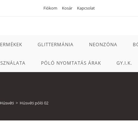
Fiókom
Kosár
Kapcsolat
TERMÉKEK
GLITTERMÁNIA
NEONZÓNA
B
ASZNÁLATA
PÓLÓ NYOMTATÁS ÁRAK
GY.I.K.
Húsvéti
>
Húsvéti póló 02