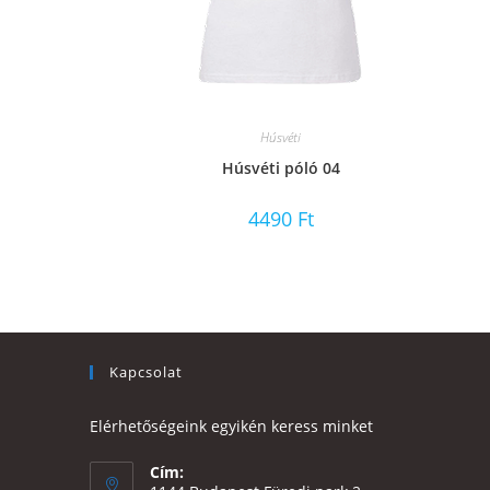
Húsvéti
Húsvéti póló 04
4490
Ft
Kapcsolat
Elérhetőségeink egyikén keress minket
Cím: