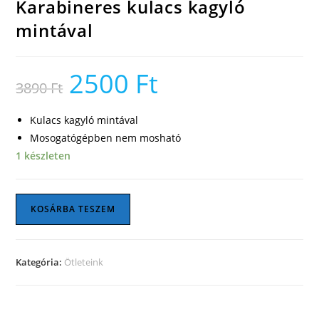
Karabineres kulacs kagyló
mintával
2500
Ft
Original
Current
3890
Ft
price
price
was:
is:
3890 Ft.
2500 Ft.
Kulacs kagyló mintával
Mosogatógépben nem mosható
1 készleten
Karabineres
KOSÁRBA TESZEM
kulacs
kagyló
mintával
Kategória:
Ötleteink
mennyiség