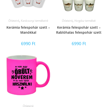
Ötleteink
,
Karácsonyi termékeink
Ötleteink
,
Horgász termékek
Kerámia felespohár szett –
Kerámia felespohár szett –
Manókkal
Rablóhalas felespohár szett
6990
Ft
6990
Ft
Ötleteink