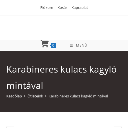
Skip
Fiókom
Kosár
Kapcsolat
to
content
0
MENÜ
Karabineres kulacs kagyló
mintával
Kezdőlap
>
Ötleteink
>
Karabineres kulacs kagyló mintával