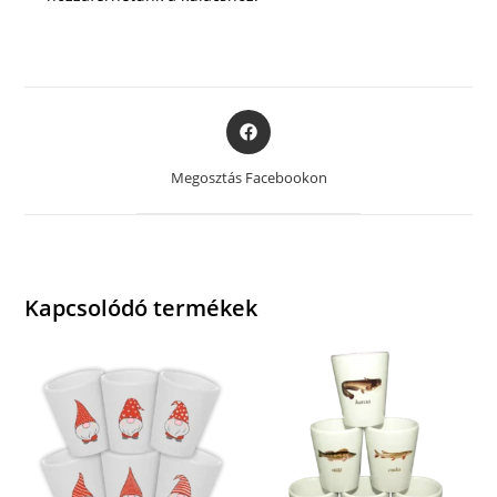
Opens
in
a
Megosztás Facebookon
new
window
Kapcsolódó termékek