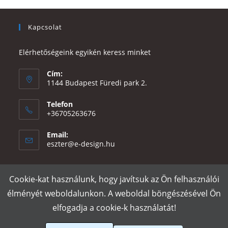
Kapcsolat
Elérhetőségeink egyikén keress minket
Cím:
1144 Budapest Füredi park 2.
Telefon
+36705263676
Email:
Opens
eszter@e-design.hu
in
your
application
Cookie-kat használunk, hogy javítsuk az Ön felhasználói
Rólunk
Szállítás és fizetés
Adatvédelmi tájékoztató
ÁSZF
élményét weboldalunkon. A weboldal böngészésével Ön
Póló nyomtatás
Gy.I.K.
elfogadja a cookie-k használatát!
e-design.hu