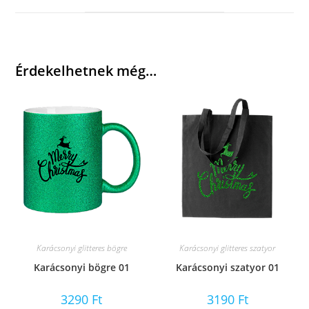
window
Érdekelhetnek még…
Karácsonyi glitteres bögre
Karácsonyi glitteres szatyor
Karácsonyi bögre 01
Karácsonyi szatyor 01
3290
Ft
3190
Ft