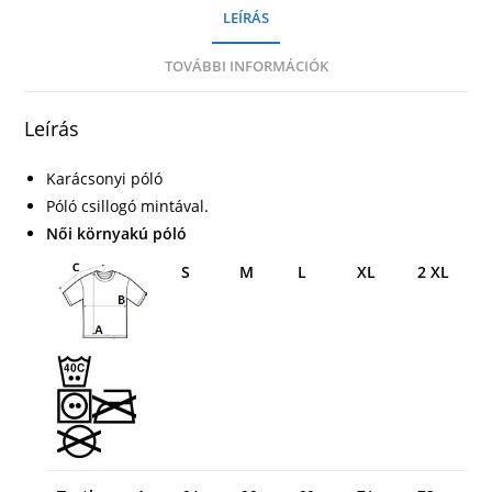
LEÍRÁS
TOVÁBBI INFORMÁCIÓK
Leírás
Karácsonyi póló
Póló csillogó mintával.
Női környakú póló
S
M
L
XL
2 XL