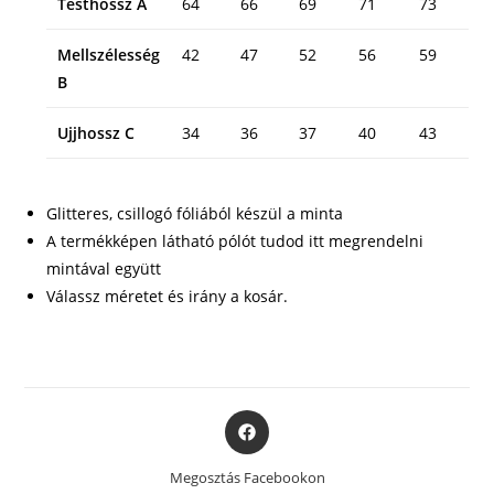
Testhossz A
64
66
69
71
73
Mellszélesség
42
47
52
56
59
B
Ujjhossz C
34
36
37
40
43
Glitteres, csillogó fóliából készül a minta
A termékképen látható pólót tudod itt megrendelni
mintával együtt
Válassz méretet és irány a kosár.
Opens
in
a
Megosztás Facebookon
new