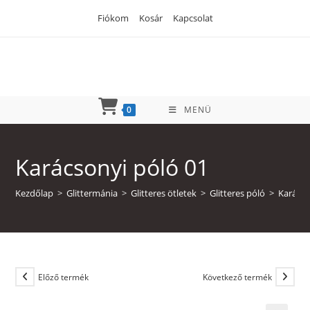
Skip
Fiókom
Kosár
Kapcsolat
to
content
0
MENÜ
Karácsonyi póló 01
Kezdőlap
>
Glittermánia
>
Glitteres ötletek
>
Glitteres póló
>
Karácso
Előző termék
Következő termék