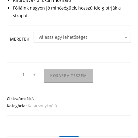
Kifordítva 40 fokon mosható
Fóliáink nagyon jó minőségűek, hosszú ideig bírják a
strapát
Válassz egy lehetőséget
MÉRETEK
Karácsonyi
-
+
KOSÁRBA TESZEM
póló
01
mennyiség
Cikkszám:
N/A
Kategória:
Karácsonyi póló