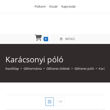
Skip
Fiókom
Kosár
Kapcsolat
to
content
0
MENÜ
Karácsonyi póló
Kezdőlap
>
Glittermánia
>
Glitteres ötletek
>
Glitteres póló
>
Karácso