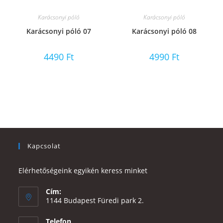
Karácsonyi póló
Karácsonyi póló
Karácsonyi póló 07
Karácsonyi póló 08
4490
Ft
4990
Ft
Kapcsolat
Elérhetőségeink egyikén keress minket
Cím:
1144 Budapest Füredi park 2.
Telefon