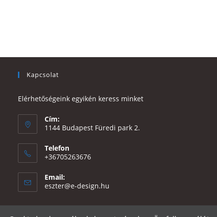
Kapcsolat
Elérhetőségeink egyikén keress minket
Cím:
1144 Budapest Füredi park 2.
Telefon
+36705263676
Email:
Opens
eszter@e-design.hu
in
your
application