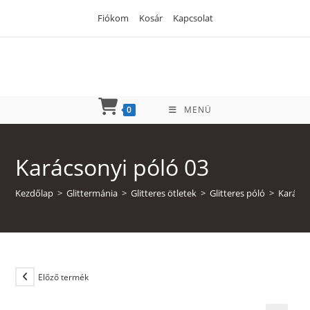
Skip
Fiókom
Kosár
Kapcsolat
to
content
0
MENÜ
Karácsonyi póló 03
Kezdőlap
>
Glittermánia
>
Glitteres ötletek
>
Glitteres póló
>
Karácso
Előző termék