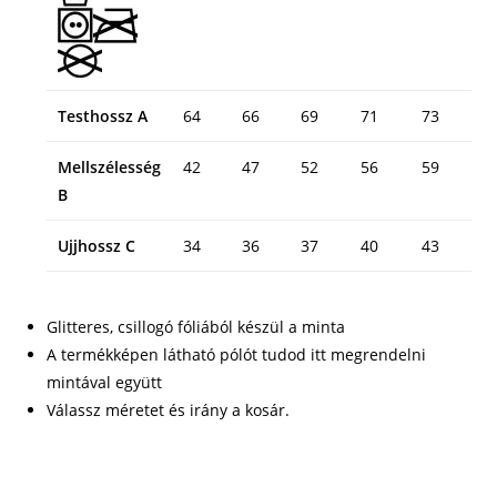
Testhossz A
64
66
69
71
73
Mellszélesség
42
47
52
56
59
B
Ujjhossz C
34
36
37
40
43
Glitteres, csillogó fóliából készül a minta
A termékképen látható pólót tudod itt megrendelni
mintával együtt
Válassz méretet és irány a kosár.