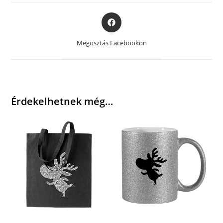
Opens
in
a
Megosztás Facebookon
new
window
Érdekelhetnek még…