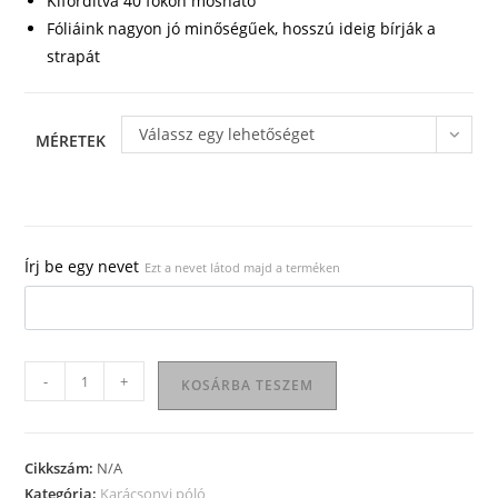
Kifordítva 40 fokon mosható
Fóliáink nagyon jó minőségűek, hosszú ideig bírják a
strapát
Válassz egy lehetőséget
MÉRETEK
Írj be egy nevet
Ezt a nevet látod majd a terméken
Karácsonyi
-
+
KOSÁRBA TESZEM
póló
03
mennyiség
Cikkszám:
N/A
Kategória:
Karácsonyi póló