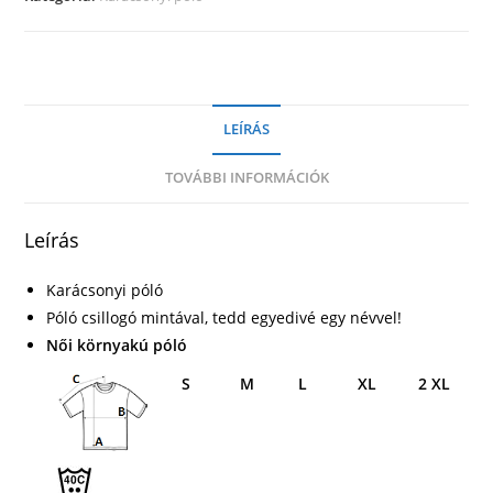
LEÍRÁS
TOVÁBBI INFORMÁCIÓK
Leírás
Karácsonyi póló
Póló csillogó mintával, tedd egyedivé egy névvel!
Női környakú póló
S
M
L
XL
2 XL