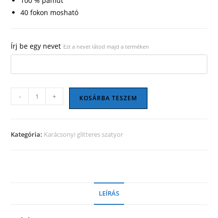
100 % pamut
40 fokon mosható
Írj be egy nevet
Ezt a nevet látod majd a terméken
Karácsonyi
-
+
KOSÁRBA TESZEM
szatyor
05
mennyiség
Kategória:
Karácsonyi glitteres szatyor
LEÍRÁS