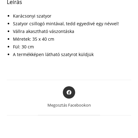
Leírás
Karácsonyi szatyor
Szatyor csillogó mintával, tedd egyedivé egy névvel!
Vállra akasztható vászontáska
Méretek: 35 x 40 cm
Fül: 30 cm
A termékképen látható szatyrot küldjük
Opens
in
a
Megosztás Facebookon
new
window