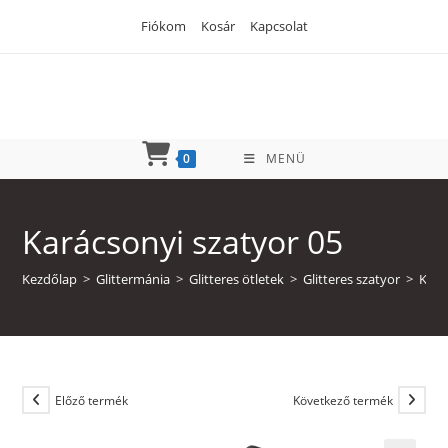
Skip
Fiókom
Kosár
Kapcsolat
to
content
0
MENÜ
Karácsonyi szatyor 05
Kezdőlap
>
Glittermánia
>
Glitteres ötletek
>
Glitteres szatyor
>
Kará
Előző termék
Következő termék