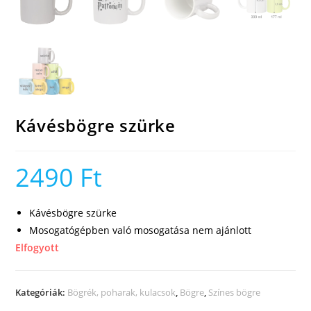
Kávésbögre szürke
2490
Ft
Kávésbögre szürke
Mosogatógépben való mosogatása nem ajánlott
Elfogyott
Kategóriák:
Bögrék, poharak, kulacsok
,
Bögre
,
Színes bögre