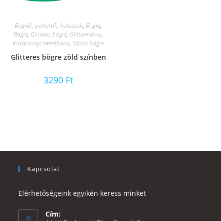
Bögrék, poharak, kulacsok
,
Bögre
,
Bögre
,
Glitteres bögre
,
Glittermánia
,
Karácsonyi termékeink
,
Színes bögre
Glitteres bögre zöld színben
3290
Ft
Kapcsolat
Elérhetőségeink egyikén keress minket
Cím: