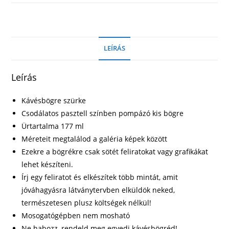
LEÍRÁS
Leírás
Kávésbögre szürke
Csodálatos pasztell színben pompázó kis bögre
Ürtartalma 177 ml
Méreteit megtalálod a galéria képek között
Ezekre a bögrékre csak sötét feliratokat vagy grafikákat
lehet készíteni.
Írj egy feliratot és elkészítek több mintát, amit
jóváhagyásra látványtervben elküldök neked,
természetesen plusz költségek nélkül!
Mosogatógépben nem mosható
Ne habozz, rendeld meg egyedi kávésbögréd!