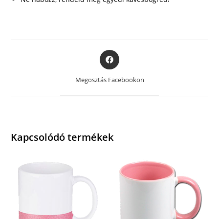
Opens
in
a
Megosztás Facebookon
new
window
Kapcsolódó termékek