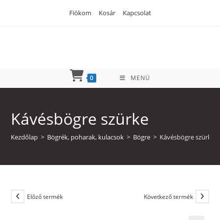
Skip
Fiókom
Kosár
Kapcsolat
to
content
0
MENÜ
Kávésbögre szürke
Kezdőlap
>
Bögrék, poharak, kulacsok
>
Bögre
>
Kávésbögre szürke
Előző termék
Következő termék