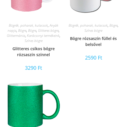
Bögrék, poharak, kulacsok
,
Anyák
Bögrék, poharak, kulacsok
,
Bögre
,
napja
,
Bögre
,
Bögre
,
Glitteres bögre
,
Színes bögre
Glittermánia
,
Karácsonyi termékeink
,
Bögre rózsaszín füllel és
Színes bögre
belsővel
Glitteres csíkos bögre
rózsaszín színnel
2590
Ft
3290
Ft