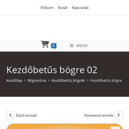
Skip
Fiókom
Kosár
Kapcsolat
to
content
0
MENÜ
Kezdőbetűs bögre 02
Kezdőlap
>
Bögrezóna
>
Kezdőbetűs bögrék
>
Kezdőbetűs bögre 02
Előző termék
Következő termék