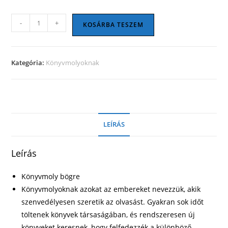
Könyvmoly
-
+
KOSÁRBA TESZEM
bögre
19
mennyiség
Kategória:
Könyvmolyoknak
LEÍRÁS
Leírás
Könyvmoly bögre
Könyvmolyoknak azokat az embereket nevezzük, akik
szenvedélyesen szeretik az olvasást. Gyakran sok időt
töltenek könyvek társaságában, és rendszeresen új
könyveket keresnek, hogy felfedezzék a különböző