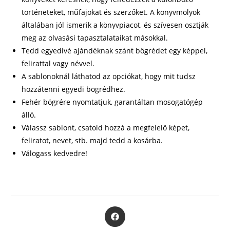
történeteket, műfajokat és szerzőket. A könyvmolyok
általában jól ismerik a könyvpiacot, és szívesen osztják
meg az olvasási tapasztalataikat másokkal.
Tedd egyedivé ajándéknak szánt bögrédet egy képpel,
felirattal vagy névvel.
A sablonoknál láthatod az opciókat, hogy mit tudsz
hozzátenni egyedi bögrédhez.
Fehér bögrére nyomtatjuk, garantáltan mosogatógép
álló.
Válassz sablont, csatold hozzá a megfelelő képet,
feliratot, nevet, stb. majd tedd a kosárba.
Válogass kedvedre!
Opens
in