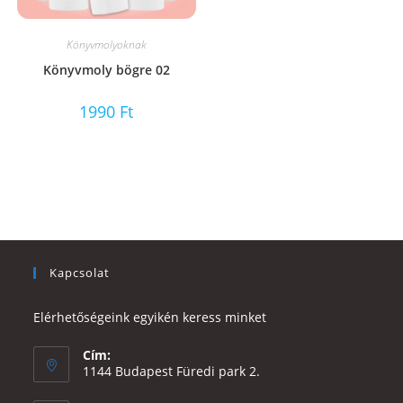
Könyvmolyoknak
Könyvmoly bögre 02
1990
Ft
Kapcsolat
Elérhetőségeink egyikén keress minket
Cím:
1144 Budapest Füredi park 2.