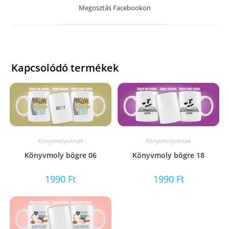
a
Megosztás Facebookon
new
window
Kapcsolódó termékek
Könyvmolyoknak
Könyvmolyoknak
Könyvmoly bögre 06
Könyvmoly bögre 18
1990
Ft
1990
Ft