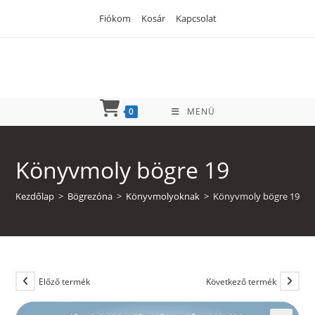
Skip
Fiókom
Kosár
Kapcsolat
to
content
0
MENÜ
Könyvmoly bögre 19
Kezdőlap
>
Bögrezóna
>
Könyvmolyoknak
>
Könyvmoly bögre 19
Előző termék
Következő termék