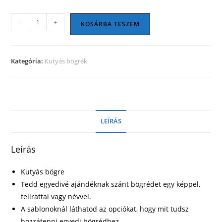
Kutyás
-
+
KOSÁRBA TESZEM
bögre
02
mennyiség
Kategória:
Kutyás bögrék
LEÍRÁS
Leírás
Kutyás bögre
Tedd egyedivé ajándéknak szánt bögrédet egy képpel,
felirattal vagy névvel.
A sablonoknál láthatod az opciókat, hogy mit tudsz
hozzátenni egyedi bögrédhez.