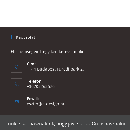
Kapcsolat
Elérhetőségeink egyikén keress minket
Cím:
1144 Budapest Füredi park 2.
Telefon
+36705263676
Email:
Opens
eszter@e-design.hu
in
your
application
Cookie-kat használunk, hogy javítsuk az Ön felhasználói