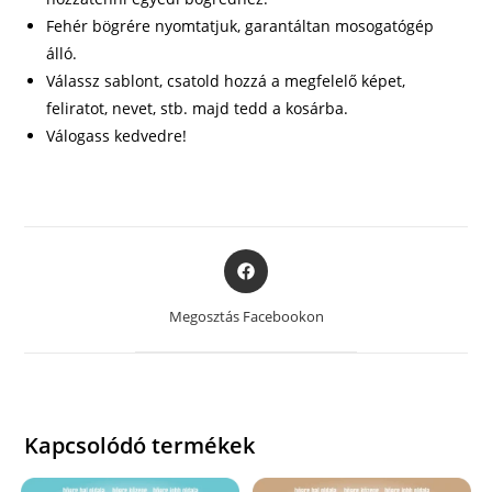
Fehér bögrére nyomtatjuk, garantáltan mosogatógép
álló.
Válassz sablont, csatold hozzá a megfelelő képet,
feliratot, nevet, stb. majd tedd a kosárba.
Válogass kedvedre!
Opens
in
a
Megosztás Facebookon
new
window
Kapcsolódó termékek