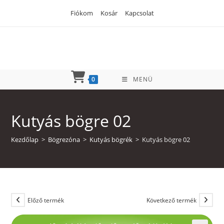
Skip
Fiókom
Kosár
Kapcsolat
to
content
0
MENÜ
Kutyás bögre 02
Kezdőlap
>
Bögrezóna
>
Kutyás bögrék
>
Kutyás bögre 02
Előző termék
Következő termék