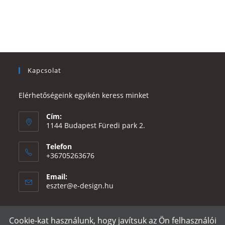
Kapcsolat
Elérhetőségeink egyikén keress minket
Cím:
1144 Budapest Füredi park 2.
Telefon
+36705263676
Email:
Opens
eszter@e-design.hu
in
your
application
Cookie-kat használunk, hogy javítsuk az Ön felhasználói