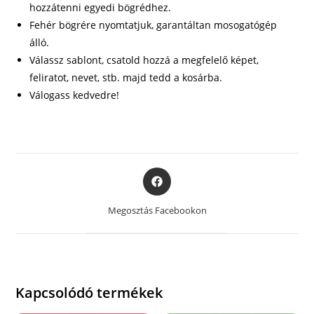
hozzátenni egyedi bögrédhez.
Fehér bögrére nyomtatjuk, garantáltan mosogatógép
álló.
Válassz sablont, csatold hozzá a megfelelő képet,
feliratot, nevet, stb. majd tedd a kosárba.
Válogass kedvedre!
Opens
in
a
Megosztás Facebookon
new
window
Kapcsolódó termékek