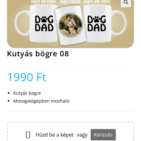
🔍
Kutyás bögre 08
1990
Ft
Kutyás bögre
Mosogatógépben mosható
Húzd be a képet
vagy
Keresés