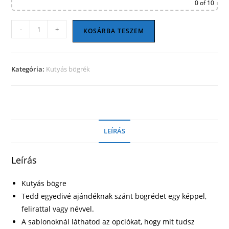
0
of 10
Kutyás
-
+
KOSÁRBA TESZEM
bögre
08
mennyiség
Kategória:
Kutyás bögrék
LEÍRÁS
Leírás
Kutyás bögre
Tedd egyedivé ajándéknak szánt bögrédet egy képpel,
felirattal vagy névvel.
A sablonoknál láthatod az opciókat, hogy mit tudsz