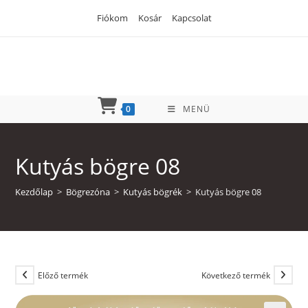
Skip
Fiókom
Kosár
Kapcsolat
to
content
0
MENÜ
Kutyás bögre 08
Kezdőlap
>
Bögrezóna
>
Kutyás bögrék
>
Kutyás bögre 08
Előző termék
Következő termék