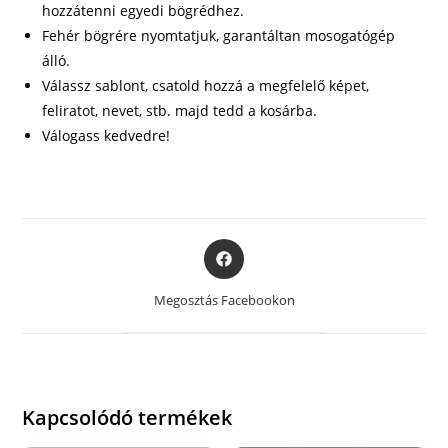
hozzátenni egyedi bögrédhez.
Fehér bögrére nyomtatjuk, garantáltan mosogatógép
álló.
Válassz sablont, csatold hozzá a megfelelő képet,
feliratot, nevet, stb. majd tedd a kosárba.
Válogass kedvedre!
Opens
in
a
Megosztás Facebookon
new
window
Kapcsolódó termékek