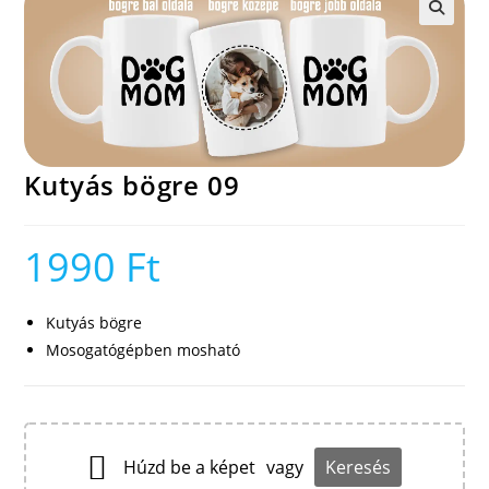
🔍
Kutyás bögre 09
1990
Ft
Kutyás bögre
Mosogatógépben mosható
Húzd be a képet
vagy
Keresés