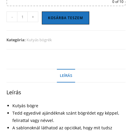
0
of 10
Kutyás
-
+
KOSÁRBA TESZEM
bögre
09
mennyiség
Kategória:
Kutyás bögrék
LEÍRÁS
Leírás
Kutyás bögre
Tedd egyedivé ajándéknak szánt bögrédet egy képpel,
felirattal vagy névvel.
A sablonoknál láthatod az opciókat, hogy mit tudsz