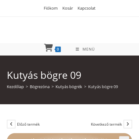
Skip
Fiókom
Kosár
Kapcsolat
to
content
0
MENÜ
Kutyás bögre 09
Kezdőlap
>
Bögrezóna
>
Kutyás bögrék
>
Kutyás bögre 09
Előző termék
Következő termék