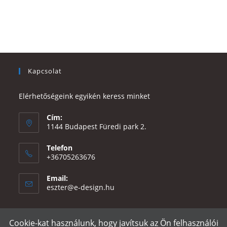
Kapcsolat
Elérhetőségeink egyikén keress minket
Cím:
1144 Budapest Füredi park 2.
Telefon
+36705263676
Email:
Opens
eszter@e-design.hu
in
your
application
Cookie-kat használunk, hogy javítsuk az Ön felhasználói