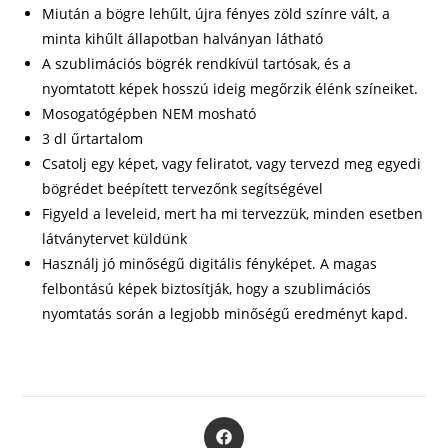
Miután a bögre lehűlt, újra fényes zöld színre vált, a
minta kihűlt állapotban halványan látható
A szublimációs bögrék rendkívül tartósak, és a
nyomtatott képek hosszú ideig megőrzik élénk színeiket.
Mosogatógépben NEM mosható
3 dl űrtartalom
Csatolj egy képet, vagy feliratot, vagy tervezd meg egyedi
bögrédet beépített tervezőnk segítségével
Figyeld a leveleid, mert ha mi tervezzük, minden esetben
látványtervet küldünk
Használj jó minőségű digitális fényképet. A magas
felbontású képek biztosítják, hogy a szublimációs
nyomtatás során a legjobb minőségű eredményt kapd.
Opens
in