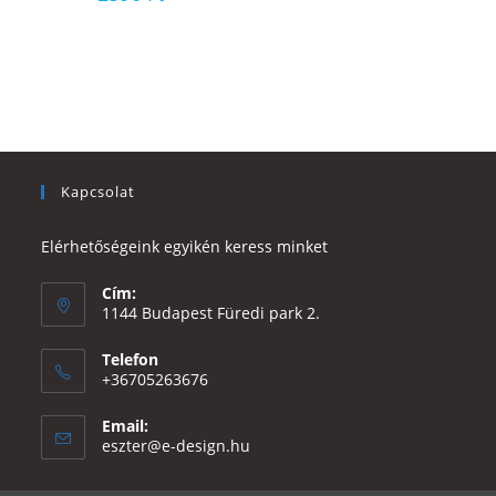
Kapcsolat
Elérhetőségeink egyikén keress minket
Cím:
1144 Budapest Füredi park 2.
Telefon
+36705263676
Email:
Opens
eszter@e-design.hu
in
your