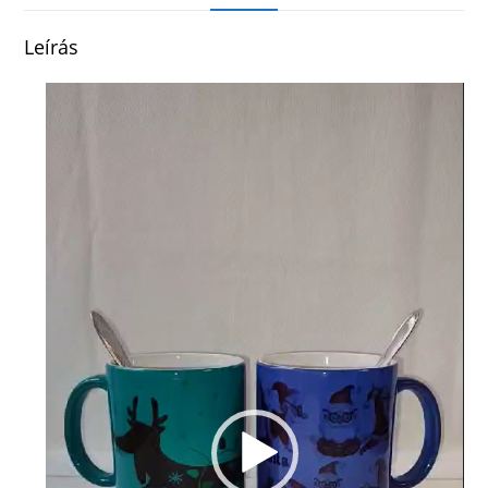
Leírás
Videólejátszó