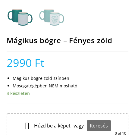
Mágikus bögre – Fényes zöld
2990
Ft
Mágikus bögre zöld színben
Mosogatógépben NEM mosható
4 készleten
Húzd be a képet
vagy
Keresés
0
of 10