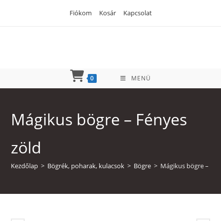
Skip
Fiókom
Kosár
Kapcsolat
to
content
0
MENÜ
Mágikus bögre – Fényes
zöld
Kezdőlap
>
Bögrék, poharak, kulacsok
>
Bögre
>
Mágikus bögre – Fén