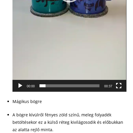
00:00
00:37
Mágikus bögre
A bögre kívülről fényes zöld színű, meleg folyadék
betöltésekor ez a külső réteg kivilágosodik és előbukkan
az alatta rejlő minta.