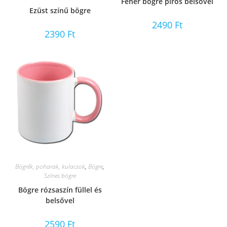
Fehér bögre piros belsővel
Ezüst színű bögre
2490
Ft
2390
Ft
Bögrék, poharak, kulacsok
,
Bögre
,
Színes bögre
Bögre rózsaszín füllel és
belsővel
2590
Ft