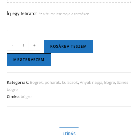
Írj egy feliratot
Ez a felirat lesz majd a terméken
Mágikus
-
+
KOSÁRBA TESZEM
bögre
-
MEGTERVEZEM
Fényes
zöld
mennyiség
Kategóriák:
Bögrék, poharak, kulacsok
,
Anyák napja
,
Bögre
,
Színes
bögre
Címke:
bögre
LEÍRÁS