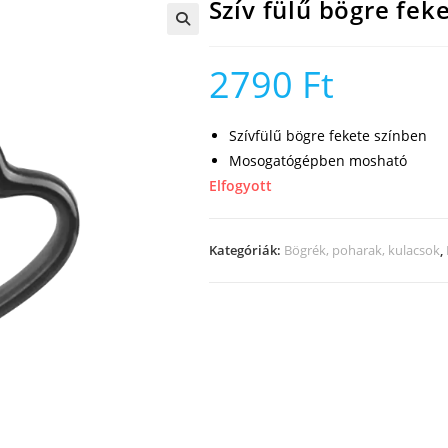
Szív fülű bögre fek
🔍
2790
Ft
Szívfülű bögre fekete színben
Mosogatógépben mosható
Elfogyott
Kategóriák:
Bögrék, poharak, kulacsok
,