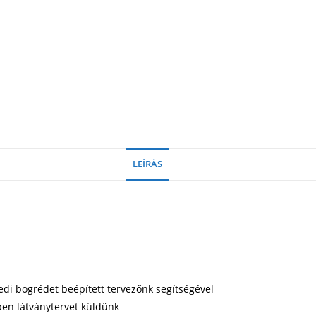
LEÍRÁS
yedi bögrédet beépített tervezőnk segítségével
ben látványtervet küldünk