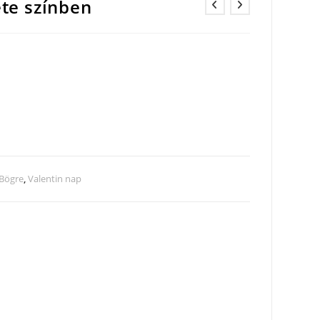
ete színben
Bögre
,
Valentin nap