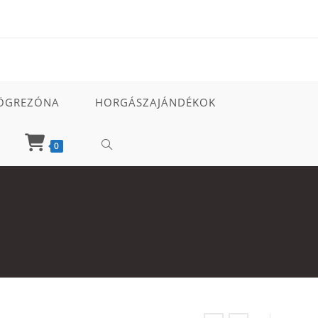
ÖGREZÓNA
HORGÁSZAJÁNDÉKOK
TOGGLE
0
WEBSITE
SEARCH