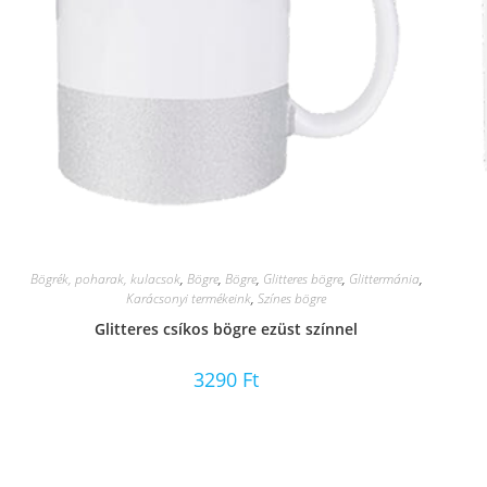
Bögrék, poharak, kulacsok
,
Bögre
,
Bögre
,
Glitteres bögre
,
Glittermánia
,
Karácsonyi termékeink
,
Színes bögre
Glitteres csíkos bögre ezüst színnel
3290
Ft