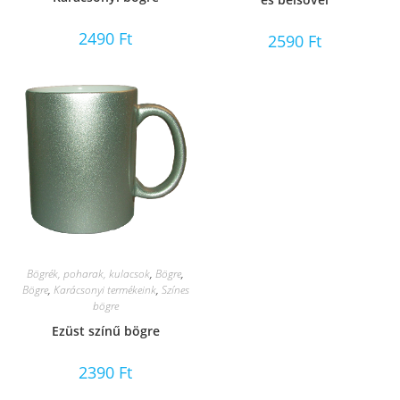
2490
Ft
2590
Ft
Bögrék, poharak, kulacsok
,
Bögre
,
Bögre
,
Karácsonyi termékeink
,
Színes
bögre
Ezüst színű bögre
2390
Ft