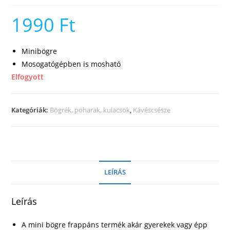
1990
Ft
Minibögre
Mosogatógépben is mosható
Elfogyott
Kategóriák:
Bögrék, poharak, kulacsok
,
Kávéscsésze
LEÍRÁS
Leírás
A mini bögre frappáns termék akár gyerekek vagy épp