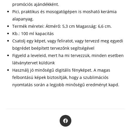
promóciós ajándékként.
Pici, praktikus és mosogatógépen is mosható kerámia
alapanyag.
Termék méretei: Átmérő: 5,3 cm Magasság: 6,6 cm.
Kb.: 100 ml kapacitás
Csatolj egy képet, vagy feliratot, vagy tervezd meg egyedi
bögrédet beépített tervezőnk segítségével
Figyeld a leveleid, mert ha mi tervezzük, minden esetben
látványtervet küldünk
Használj jó minőségű digitális fényképet. A magas
felbontású képek biztosítják, hogy a szublimációs
nyomtatás során a legjobb minőségű eredményt kapd.
Opens
in
a