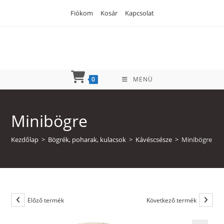
Skip
Fiókom
Kosár
Kapcsolat
to
content
0
MENÜ
Minibögre
Kezdőlap
>
Bögrék, poharak, kulacsok
>
Kávéscsésze
>
Minibögre
Előző termék
Következő termék