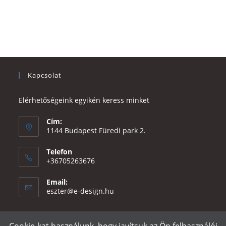
Kapcsolat
Elérhetőségeink egyikén keress minket
Cím:
1144 Budapest Füredi park 2.
Telefon
+36705263676
Email:
Opens
eszter@e-design.hu
in
your
application