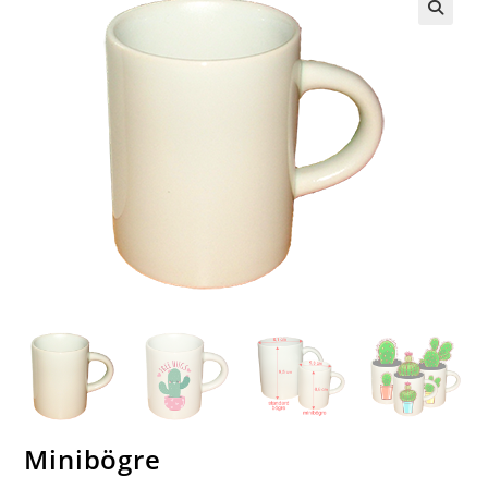
🔍
Minibögre