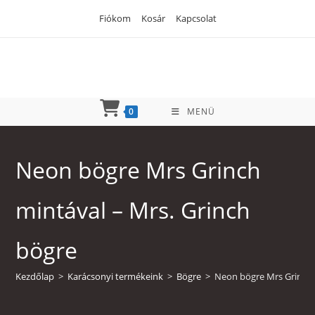
Skip
Fiókom
Kosár
Kapcsolat
to
content
0
MENÜ
Neon bögre Mrs Grinch
mintával – Mrs. Grinch
bögre
Kezdőlap
>
Karácsonyi termékeink
>
Bögre
>
Neon bögre Mrs Grinch 