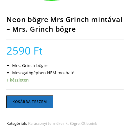
Neon bögre Mrs Grinch mintával
– Mrs. Grinch bögre
2590
Ft
Mrs. Grinch bögre
Mosogatógépben NEM mosható
1 készleten
Neon
KOSÁRBA TESZEM
bögre
Mrs
Grinch
Kategóriák:
Karácsonyi termékeink
,
Bögre
,
Ötleteink
mintával