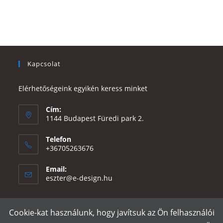
Kapcsolat
Elérhetőségeink egyikén keress minket
Cím:
1144 Budapest Füredi park 2.
Telefon
+36705263676
Email:
Opens
eszter@e-design.hu
in
your
application
Cookie-kat használunk, hogy javítsuk az Ön felhasználói