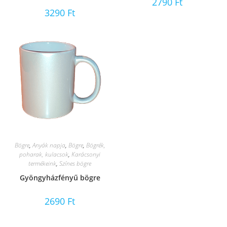
2790
Ft
3290
Ft
Bögre
,
Anyák napja
,
Bögre
,
Bögrék,
poharak, kulacsok
,
Karácsonyi
termékeink
,
Színes bögre
Gyöngyházfényű bögre
2690
Ft