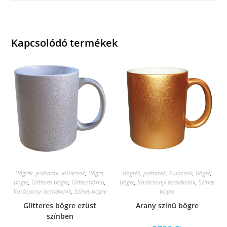
Kapcsolódó termékek
Bögrék, poharak, kulacsok
,
Bögre
,
Bögrék, poharak, kulacsok
,
Bögre
,
Bögre
,
Glitteres bögre
,
Glittermánia
,
Bögre
,
Karácsonyi termékeink
,
Színes
Karácsonyi termékeink
,
Színes bögre
bögre
Glitteres bögre ezüst
Arany színű bögre
színben