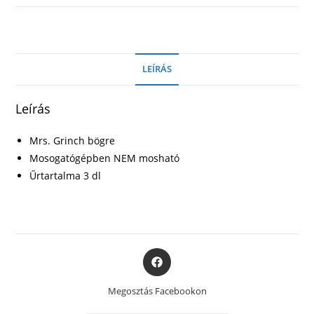
-
Mrs.
Grinch
bögre
LEÍRÁS
mennyiség
Leírás
Mrs. Grinch bögre
Mosogatógépben NEM mosható
Űrtartalma 3 dl
Opens
in
a
Megosztás Facebookon
new
window