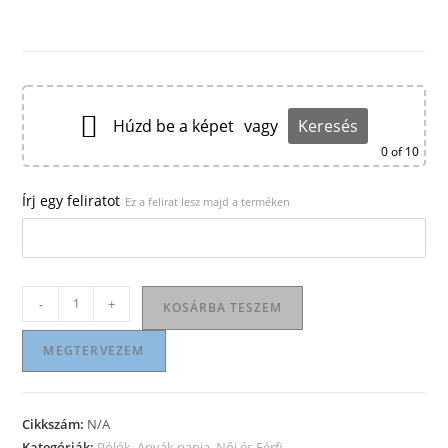
Húzd be a képet
vagy
Keresés
0
of 10
Írj egy feliratot
Ez a felirat lesz majd a terméken
Női
-
+
KOSÁRBA TESZEM
környakú
póló
MEGTERVEZEM
mennyiség
Cikkszám:
N/A
Kategóriák:
Pólók
,
Anyák napja
,
Női és Férfi