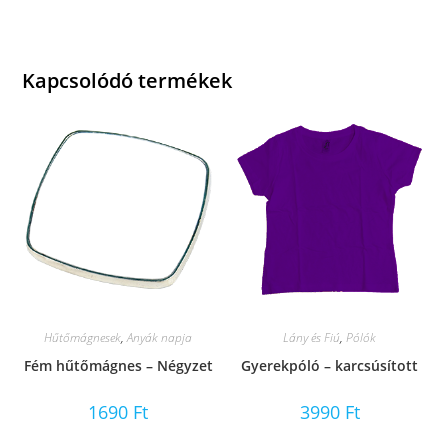
Kapcsolódó termékek
Hűtőmágnesek
,
Anyák napja
Lány és Fiú
,
Pólók
Fém hűtőmágnes – Négyzet
Gyerekpóló – karcsúsított
1690
Ft
3990
Ft