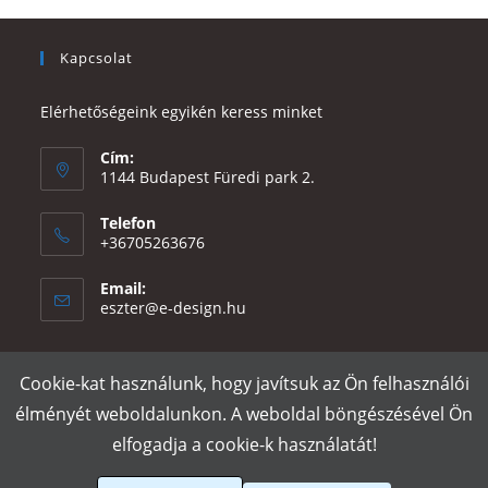
Kapcsolat
Elérhetőségeink egyikén keress minket
Cím:
1144 Budapest Füredi park 2.
Telefon
+36705263676
Email:
Opens
eszter@e-design.hu
in
your
application
Cookie-kat használunk, hogy javítsuk az Ön felhasználói
Rólunk
Szállítás és fizetés
Adatvédelmi tájékoztató
ÁSZF
élményét weboldalunkon. A weboldal böngészésével Ön
Póló nyomtatás
Gy.I.K.
elfogadja a cookie-k használatát!
e-design.hu