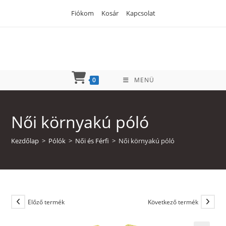
Skip
Fiókom
Kosár
Kapcsolat
to
content
0
MENÜ
Női környakú póló
Kezdőlap
>
Pólók
>
Női és Férfi
>
Női környakú póló
Előző termék
Következő termék