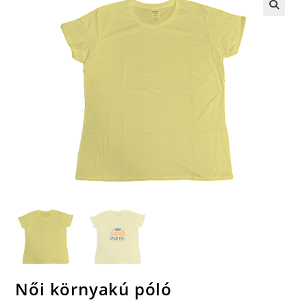
🔍
Női környakú póló