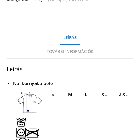
LEÍRÁS
TOVÁBBI INFORMÁCIÓK
Leírás
Női környakú póló
S
M
L
XL
2 XL