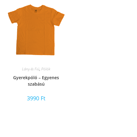
Lány és Fiú
,
Pólók
Gyerekpóló – Egyenes
szabású
3990
Ft