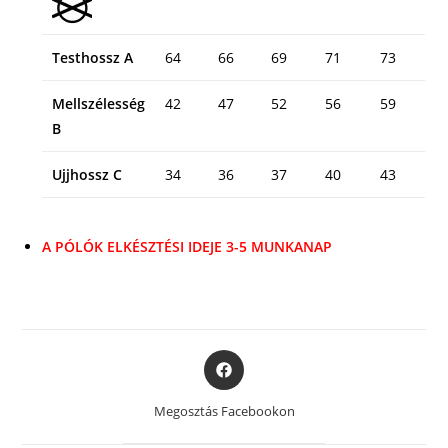
Testhossz A
64
66
69
71
73
Mellszélesség
42
47
52
56
59
B
Ujjhossz C
34
36
37
40
43
A PÓLÓK ELKÉSZTÉSI IDEJE 3-5 MUNKANAP
Opens
in
a
Megosztás Facebookon
new
window