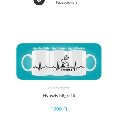
Facebookon
in
a
new
window
Nyuszis bögrék
Nyuszis bögre10
1990
Ft