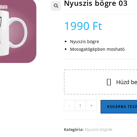
Nyuszis bögre 03
🔍
1990
Ft
Nyuszis bögre
Mosogatógépben mosható
Húzd be
Nyuszis
-
+
KOSÁRBA TES
bögre
03
mennyiség
Kategória:
Nyuszis bögrék