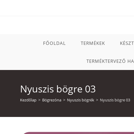
Skip
to
content
FŐOLDAL
TERMÉKEK
KÉSZ
TERMÉKTERVEZŐ H
Nyuszis bögre 03
Kezdőlap
>
Bögrezóna
>
Nyuszis bögrék
>
Nyuszis bögre 03