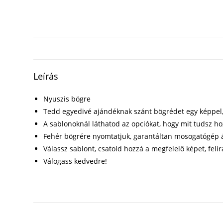
Leírás
Nyuszis bögre
Tedd egyedivé ajándéknak szánt bögrédet egy képpel, f
A sablonoknál láthatod az opciókat, hogy mit tudsz h
Fehér bögrére nyomtatjuk, garantáltan mosogatógép á
Válassz sablont, csatold hozzá a megfelelő képet, felir
Válogass kedvedre!