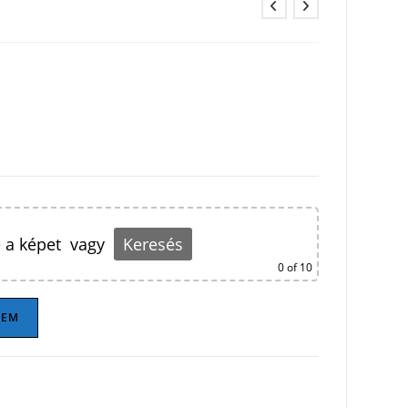
 a képet
vagy
Keresés
0
of 10
ZEM