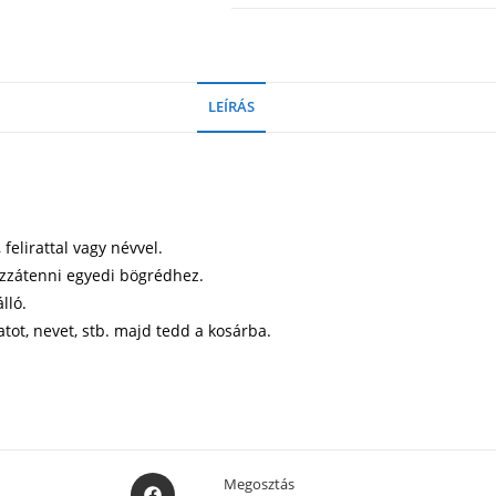
LEÍRÁS
elirattal vagy névvel.
ozzátenni egyedi bögrédhez.
lló.
atot, nevet, stb. majd tedd a kosárba.
Opens
Megosztás