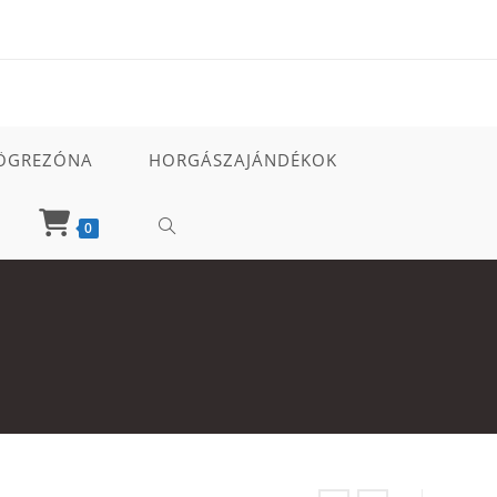
ÖGREZÓNA
HORGÁSZAJÁNDÉKOK
TOGGLE
0
WEBSITE
SEARCH