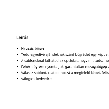
Leírás
Nyuszis bögre
Tedd egyedivé ajándéknak szánt bögrédet egy képpel, f
A sablonoknál láthatod az opciókat, hogy mit tudsz h
Fehér bögrére nyomtatjuk, garantáltan mosogatógép á
Válassz sablont, csatold hozzá a megfelelő képet, felir
Válogass kedvedre!