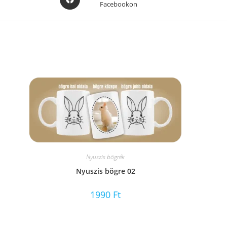
Facebookon
in
a
new
window
Nyuszis bögrék
Nyuszis bögre 02
1990
Ft