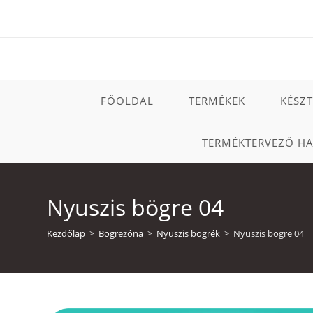
Skip
to
content
FŐOLDAL
TERMÉKEK
KÉSZ
TERMÉKTERVEZŐ H
Nyuszis bögre 04
Kezdőlap
>
Bögrezóna
>
Nyuszis bögrék
>
Nyuszis bögre 04