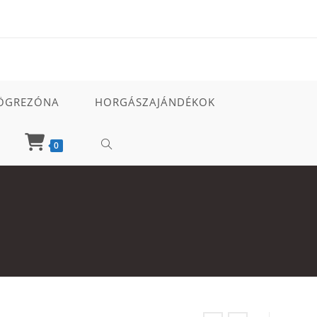
ÖGREZÓNA
HORGÁSZAJÁNDÉKOK
TOGGLE
0
WEBSITE
SEARCH