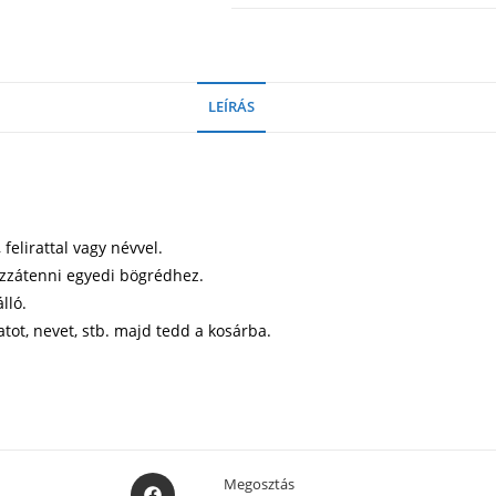
LEÍRÁS
elirattal vagy névvel.
ozzátenni egyedi bögrédhez.
lló.
atot, nevet, stb. majd tedd a kosárba.
Opens
Megosztás