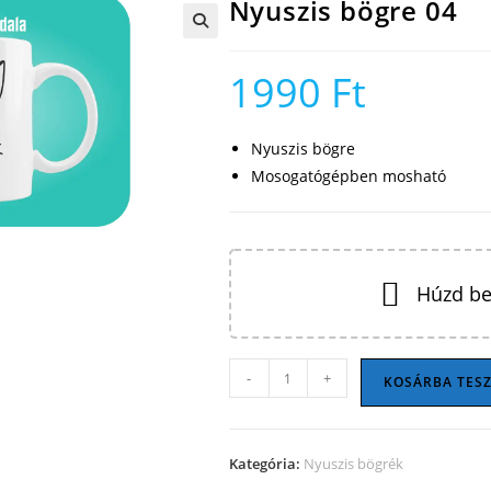
Nyuszis bögre 04
🔍
1990
Ft
Nyuszis bögre
Mosogatógépben mosható
Húzd be
Nyuszis
-
+
KOSÁRBA TES
bögre
04
mennyiség
Kategória:
Nyuszis bögrék