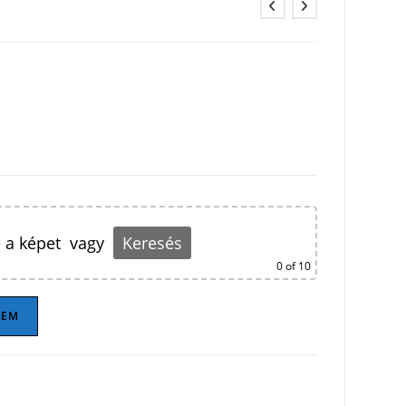
 a képet
vagy
Keresés
0
of 10
ZEM