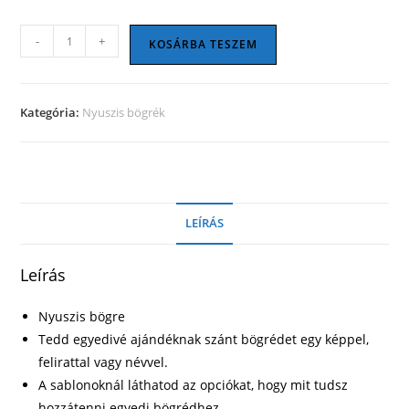
Nyuszis
-
+
KOSÁRBA TESZEM
bögre10
mennyiség
Kategória:
Nyuszis bögrék
LEÍRÁS
Leírás
Nyuszis bögre
Tedd egyedivé ajándéknak szánt bögrédet egy képpel,
felirattal vagy névvel.
A sablonoknál láthatod az opciókat, hogy mit tudsz
hozzátenni egyedi bögrédhez.