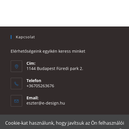
Kapcsolat
Elérhetőségeink egyikén keress minket
Cím:
1144 Budapest Füredi park 2.
Telefon
+36705263676
Email:
Opens
eszter@e-design.hu
in
your
application
Cookie-kat használunk, hogy javítsuk az Ön felhasználói