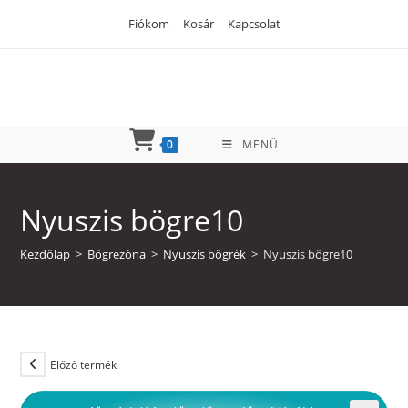
Skip
Fiókom
Kosár
Kapcsolat
to
content
0
MENÜ
Nyuszis bögre10
Kezdőlap
>
Bögrezóna
>
Nyuszis bögrék
>
Nyuszis bögre10
Előző termék