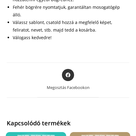
Fehér bögrére nyomtatjuk, garantáltan mosogatógép
álló.
Válassz sablont, csatold hozzá a megfelelő képet,
feliratot, nevet, stb. majd tedd a kosárba.
Válogass kedvedre!
Opens
in
a
Megosztás Facebookon
new
window
Kapcsolódó termékek