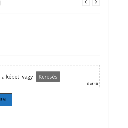
1
 a képet
vagy
Keresés
0
of 10
ZEM