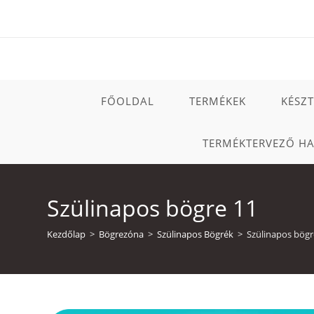
Skip
to
content
FŐOLDAL
TERMÉKEK
KÉSZ
TERMÉKTERVEZŐ H
Szülinapos bögre 11
Kezdőlap
>
Bögrezóna
>
Szülinapos Bögrék
>
Szülinapos bögr