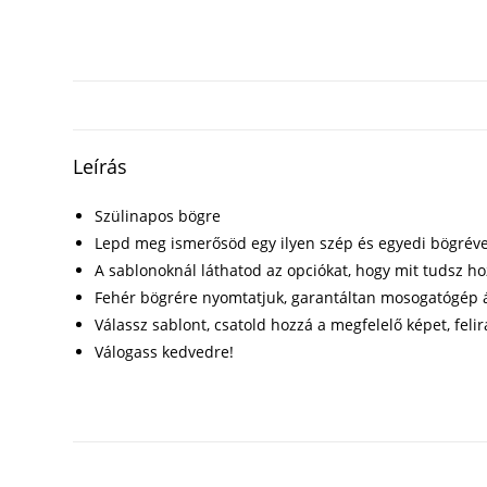
Leírás
Szülinapos bögre
Lepd meg ismerősöd egy ilyen szép és egyedi bögréve
A sablonoknál láthatod az opciókat, hogy mit tudsz h
Fehér bögrére nyomtatjuk, garantáltan mosogatógép á
Válassz sablont, csatold hozzá a megfelelő képet, felir
Válogass kedvedre!