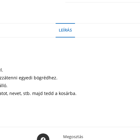
LEÍRÁS
l.
ozzátenni egyedi bögrédhez.
lló.
atot, nevet, stb. majd tedd a kosárba.
Opens
Megosztás