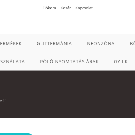
Fiókom
Kosár
Kapcsolat
TERMÉKEK
GLITTERMÁNIA
NEONZÓNA
B
ASZNÁLATA
PÓLÓ NYOMTATÁS ÁRAK
GY.I.K.
e 11