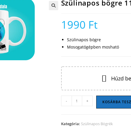
Szülinapos bögre 1
🔍
1990
Ft
Szülinapos bögre
Mosogatógépben mosható
Húzd be
Szülinapos
-
+
KOSÁRBA TES
bögre
11
mennyiség
Kategória:
Szülinapos Bögrék