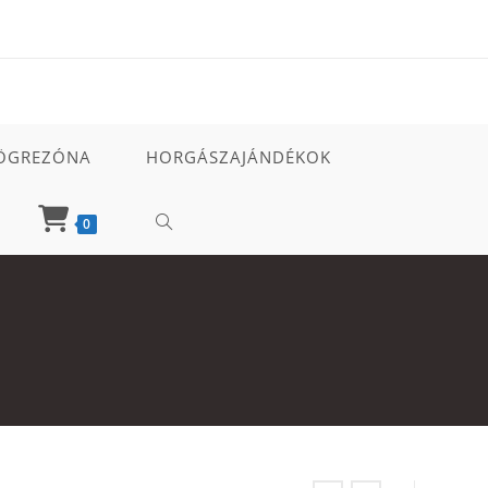
ÖGREZÓNA
HORGÁSZAJÁNDÉKOK
TOGGLE
0
WEBSITE
SEARCH