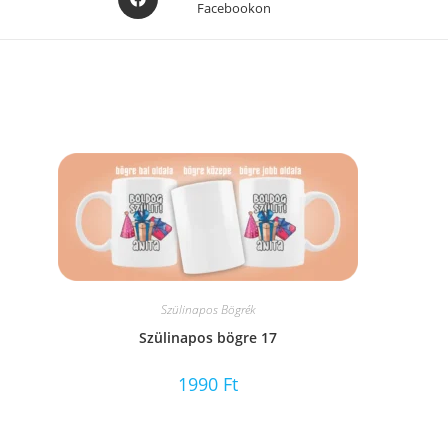
Facebookon
in
a
new
window
Szülinapos Bögrék
Szülinapos bögre 17
1990
Ft