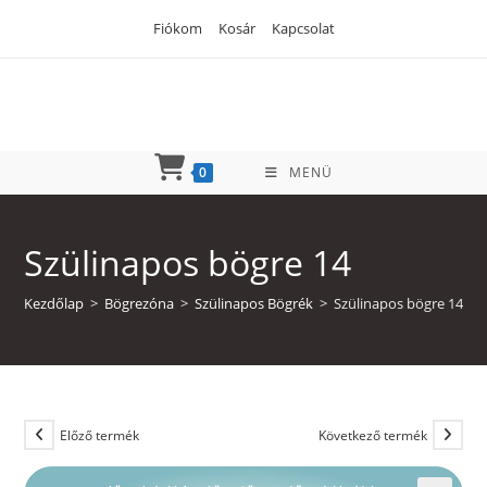
Skip
Fiókom
Kosár
Kapcsolat
to
content
0
MENÜ
Szülinapos bögre 14
Kezdőlap
>
Bögrezóna
>
Szülinapos Bögrék
>
Szülinapos bögre 14
Előző termék
Következő termék