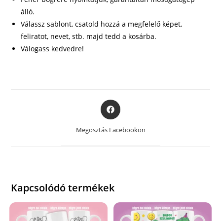
álló.
Válassz sablont, csatold hozzá a megfelelő képet,
feliratot, nevet, stb. majd tedd a kosárba.
Válogass kedvedre!
Opens
in
a
Megosztás Facebookon
new
window
Kapcsolódó termékek