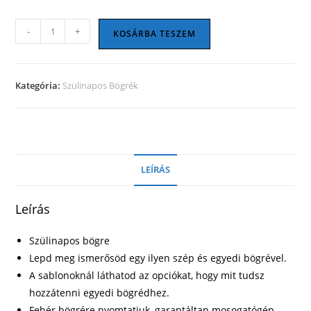
Szülinapos
-
+
KOSÁRBA TESZEM
bögre
14
mennyiség
Kategória:
Szülinapos Bögrék
LEÍRÁS
Leírás
Szülinapos bögre
Lepd meg ismerősöd egy ilyen szép és egyedi bögrével.
A sablonoknál láthatod az opciókat, hogy mit tudsz
hozzátenni egyedi bögrédhez.
Fehér bögrére nyomtatjuk, garantáltan mosogatógép