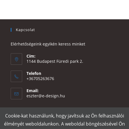
Kapcsolat
Elérhetőségeink egyikén keress minket
Cím:
1144 Budapest Füredi park 2.
Telefon
+36705263676
Email:
Opens
eszter@e-design.hu
in
your
application
Cookie-kat használunk, hogy javítsuk az Ön felhasználói
Rólunk
Szállítás és fizetés
Adatvédelmi tájékoztató
ÁSZF
élményét weboldalunkon. A weboldal böngészésével Ön
Póló nyomtatás
Gy.I.K.