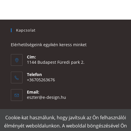
Kapcsolat
Elérhetőségeink egyikén keress minket
Cím:
1144 Budapest Füredi park 2.
Telefon
+36705263676
Email:
Opens
eszter@e-design.hu
in
your
application
Cookie-kat használunk, hogy javítsuk az Ön felhasználói
Rólunk
Szállítás és fizetés
Adatvédelmi tájékoztató
ÁSZF
élményét weboldalunkon. A weboldal böngészésével Ön
Póló nyomtatás
Gy.I.K.