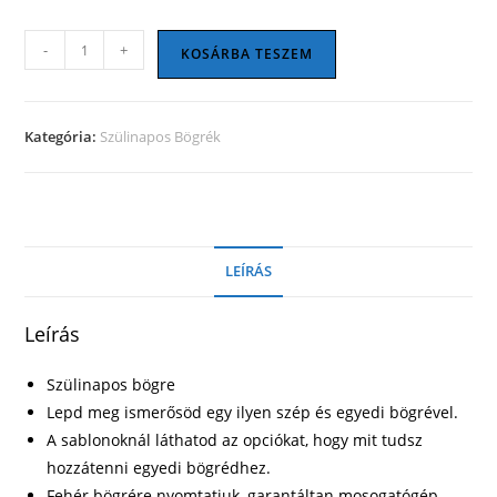
Szülinapos
-
+
KOSÁRBA TESZEM
bögre
16
mennyiség
Kategória:
Szülinapos Bögrék
LEÍRÁS
Leírás
Szülinapos bögre
Lepd meg ismerősöd egy ilyen szép és egyedi bögrével.
A sablonoknál láthatod az opciókat, hogy mit tudsz
hozzátenni egyedi bögrédhez.
Fehér bögrére nyomtatjuk, garantáltan mosogatógép