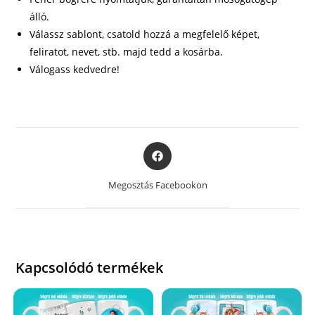
álló.
Válassz sablont, csatold hozzá a megfelelő képet,
feliratot, nevet, stb. majd tedd a kosárba.
Válogass kedvedre!
Opens
in
a
Megosztás Facebookon
new
window
Kapcsolódó termékek