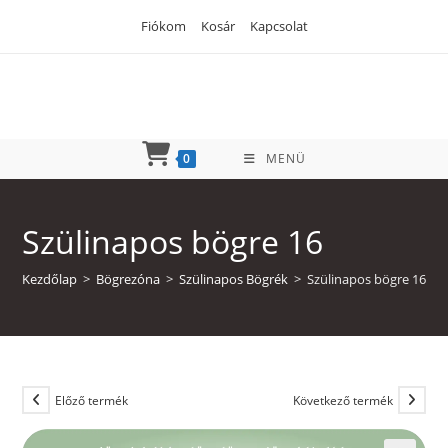
Skip
Fiókom
Kosár
Kapcsolat
to
content
0
MENÜ
Szülinapos bögre 16
Kezdőlap
>
Bögrezóna
>
Szülinapos Bögrék
>
Szülinapos bögre 16
Előző termék
Következő termék