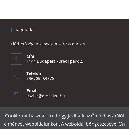
Kapcsolat
Elérhetőségeink egyikén keress minket
Cím:
1144 Budapest Füredi park 2.
Telefon
+36705263676
Email:
Opens
eszter@e-design.hu
in
your
application
Cookie-kat használunk, hogy javítsuk az Ön felhasználói
Rólunk
Szállítás és fizetés
Adatvédelmi tájékoztató
ÁSZF
élményét weboldalunkon. A weboldal böngészésével Ön
Póló nyomtatás
Gy.I.K.