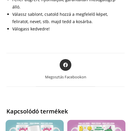
álló.
Válassz sablont, csatold hozzá a megfelelő képet,
feliratot, nevet, stb. majd tedd a kosárba.
Válogass kedvedre!
Opens
in
a
Megosztás Facebookon
new
window
Kapcsolódó termékek