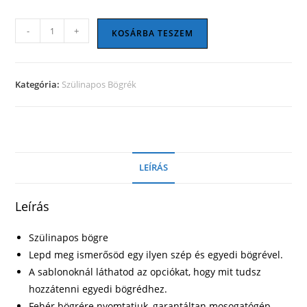
Szülinapos
-
+
KOSÁRBA TESZEM
bögre
18
mennyiség
Kategória:
Szülinapos Bögrék
LEÍRÁS
Leírás
Szülinapos bögre
Lepd meg ismerősöd egy ilyen szép és egyedi bögrével.
A sablonoknál láthatod az opciókat, hogy mit tudsz
hozzátenni egyedi bögrédhez.
Fehér bögrére nyomtatjuk, garantáltan mosogatógép