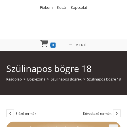
Skip
Fiókom
Kosár
Kapcsolat
to
content
0
MENÜ
Szülinapos bögre 18
Kezdőlap
>
Bögrezóna
>
Szülinapos Bögrék
>
Szülinapos bögre 18
Előző termék
Következő termék