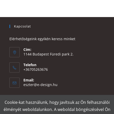
Kapcsolat
Elérhetőségeink egyikén keress minket
Cím:
1144 Budapest Füredi park 2.
Telefon
+36705263676
Email:
Opens
eszter@e-design.hu
in
your
application
Cookie-kat használunk, hogy javítsuk az Ön felhasználói
Rólunk
Szállítás és fizetés
Adatvédelmi tájékoztató
ÁSZF
élményét weboldalunkon. A weboldal böngészésével Ön
Póló nyomtatás
Gy.I.K.