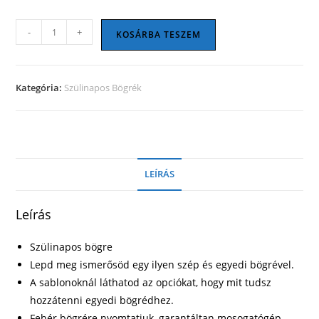
Szülinapos
-
+
KOSÁRBA TESZEM
bögre
21
mennyiség
Kategória:
Szülinapos Bögrék
LEÍRÁS
Leírás
Szülinapos bögre
Lepd meg ismerősöd egy ilyen szép és egyedi bögrével.
A sablonoknál láthatod az opciókat, hogy mit tudsz
hozzátenni egyedi bögrédhez.
Fehér bögrére nyomtatjuk, garantáltan mosogatógép