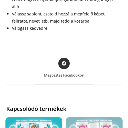
álló.
Válassz sablont, csatold hozzá a megfelelő képet,
feliratot, nevet, stb. majd tedd a kosárba.
Válogass kedvedre!
Opens
in
a
Megosztás Facebookon
new
window
Kapcsolódó termékek