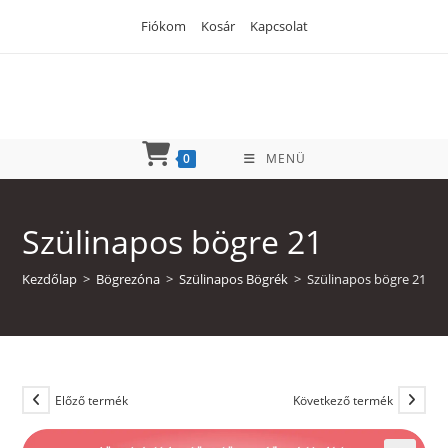
Skip
Fiókom
Kosár
Kapcsolat
to
content
0
MENÜ
Szülinapos bögre 21
Kezdőlap
>
Bögrezóna
>
Szülinapos Bögrék
>
Szülinapos bögre 21
Előző termék
Következő termék