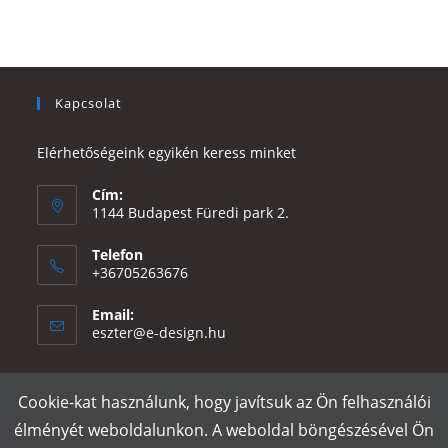
Kapcsolat
Elérhetőségeink egyikén keress minket
Cím:
1144 Budapest Füredi park 2.
Telefon
+36705263676
Email:
Opens
eszter@e-design.hu
in
your
application
Cookie-kat használunk, hogy javítsuk az Ön felhasználói
Rólunk
Szállítás és fizetés
Adatvédelmi tájékoztató
ÁSZF
élményét weboldalunkon. A weboldal böngészésével Ön
Póló nyomtatás
Gy.I.K.