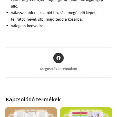
álló.
Válassz sablont, csatold hozzá a megfelelő képet,
feliratot, nevet, stb. majd tedd a kosárba.
Válogass kedvedre!
Opens
in
a
Megosztás Facebookon
new
window
Kapcsolódó termékek