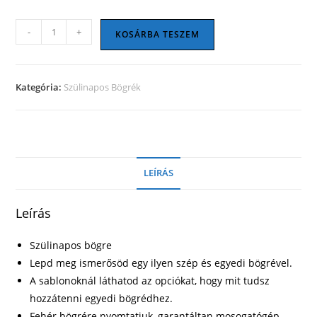
Szülinapos
-
+
KOSÁRBA TESZEM
bögre
23
mennyiség
Kategória:
Szülinapos Bögrék
LEÍRÁS
Leírás
Szülinapos bögre
Lepd meg ismerősöd egy ilyen szép és egyedi bögrével.
A sablonoknál láthatod az opciókat, hogy mit tudsz
hozzátenni egyedi bögrédhez.
Fehér bögrére nyomtatjuk, garantáltan mosogatógép