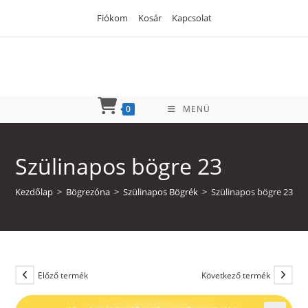
Skip
Fiókom
Kosár
Kapcsolat
to
content
0
MENÜ
Szülinapos bögre 23
Kezdőlap
>
Bögrezóna
>
Szülinapos Bögrék
>
Szülinapos bögre 23
Előző termék
Következő termék