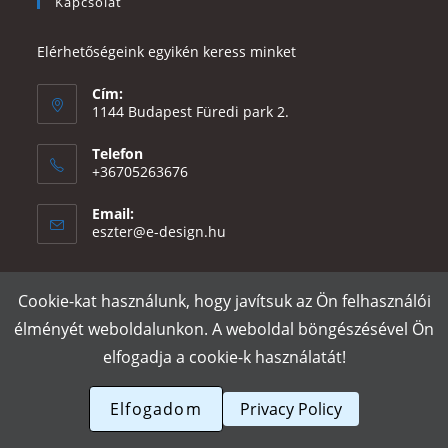
Kapcsolat
Elérhetőségeink egyikén keress minket
Cím:
1144 Budapest Füredi park 2.
Telefon
+36705263676
Email:
Opens
eszter@e-design.hu
in
your
application
Cookie-kat használunk, hogy javítsuk az Ön felhasználói
Rólunk
Szállítás és fizetés
Adatvédelmi tájékoztató
ÁSZF
élményét weboldalunkon. A weboldal böngészésével Ön
Póló nyomtatás
Gy.I.K.
elfogadja a cookie-k használatát!
e-design.hu
Elfogadom
Privacy Policy