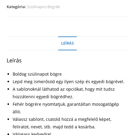
mennyiség
Kategória:
Szülinapos Bögrék
LEÍRÁS
Leírás
Boldog szülinapot bögre
Lepd meg ismerősöd egy ilyen szép és egyedi bögrével.
A sablonoknál láthatod az opciókat, hogy mit tudsz
hozzátenni egyedi bögrédhez.
Fehér bögrére nyomtatjuk, garantáltan mosogatógép
álló.
Válassz sablont, csatold hozzá a megfelelő képet,
feliratot, nevet, stb. majd tedd a kosárba.
Válogass kedvedre!