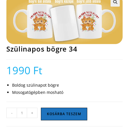
🔍
Szülinapos bögre 34
1990
Ft
Boldog szülinapot bögre
Mosogatógépben mosható
Szülinapos
-
+
KOSÁRBA TESZEM
bögre
34