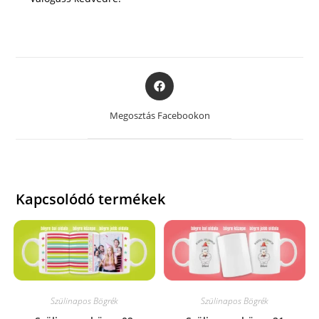
Opens
in
a
Megosztás Facebookon
new
window
Kapcsolódó termékek
Szülinapos Bögrék
Szülinapos Bögrék