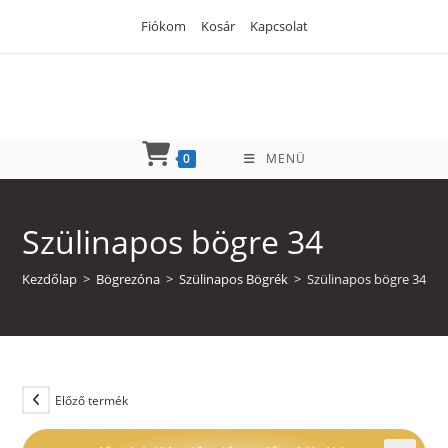
Skip
Fiókom
Kosár
Kapcsolat
to
content
0
MENÜ
Szülinapos bögre 34
Kezdőlap
>
Bögrezóna
>
Szülinapos Bögrék
>
Szülinapos bögre 34
Előző termék