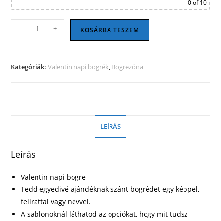
0
of 10
Valentin
-
+
KOSÁRBA TESZEM
napi
bögre
16
Kategóriák:
Valentin napi bögrék
,
Bögrezóna
mennyiség
LEÍRÁS
Leírás
Valentin napi bögre
Tedd egyedivé ajándéknak szánt bögrédet egy képpel,
felirattal vagy névvel.
A sablonoknál láthatod az opciókat, hogy mit tudsz