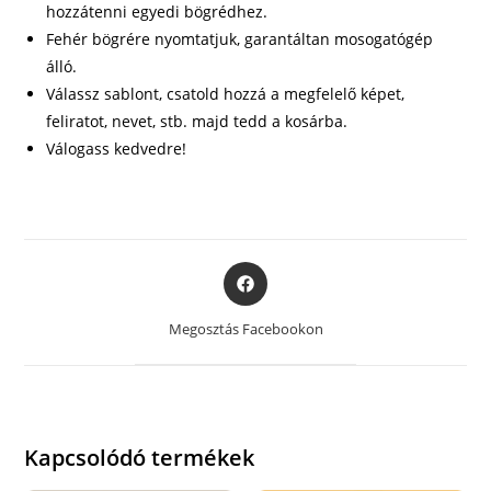
hozzátenni egyedi bögrédhez.
Fehér bögrére nyomtatjuk, garantáltan mosogatógép
álló.
Válassz sablont, csatold hozzá a megfelelő képet,
feliratot, nevet, stb. majd tedd a kosárba.
Válogass kedvedre!
Opens
in
a
Megosztás Facebookon
new
window
Kapcsolódó termékek