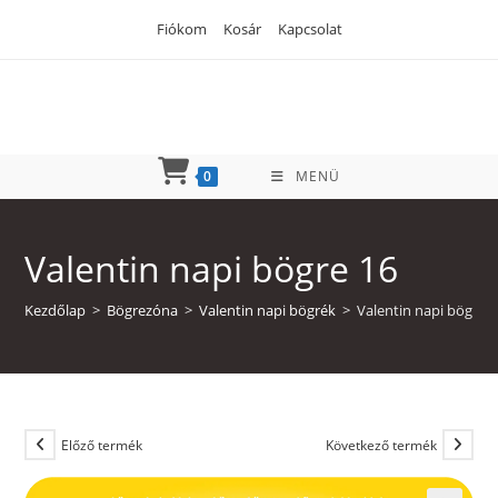
Skip
Fiókom
Kosár
Kapcsolat
to
content
0
MENÜ
Valentin napi bögre 16
Kezdőlap
>
Bögrezóna
>
Valentin napi bögrék
>
Valentin napi bögre 
Előző termék
Következő termék