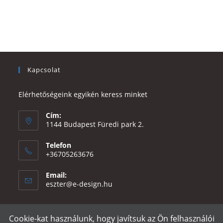
Kapcsolat
Elérhetőségeink egyikén keress minket
Cím:
1144 Budapest Füredi park 2.
Telefon
+36705263676
Email:
Opens
eszter@e-design.hu
in
your
application
Cookie-kat használunk, hogy javítsuk az Ön felhasználói