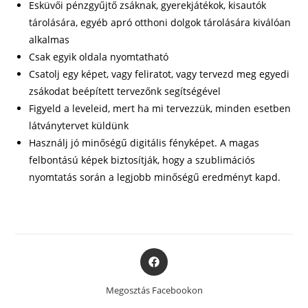
Esküvői pénzgyűjtő zsáknak, gyerekjátékok, kisautók
tárolására, egyéb apró otthoni dolgok tárolására kiválóan
alkalmas
Csak egyik oldala nyomtatható
Csatolj egy képet, vagy feliratot, vagy tervezd meg egyedi
zsákodat beépített tervezőnk segítségével
Figyeld a leveleid, mert ha mi tervezzük, minden esetben
látványtervet küldünk
Használj jó minőségű digitális fényképet. A magas
felbontású képek biztosítják, hogy a szublimációs
nyomtatás során a legjobb minőségű eredményt kapd.
Opens
in
a
Megosztás Facebookon
new