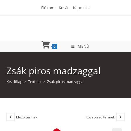
Skip
Fiókom
Kosár
Kapcsolat
to
content
0
MENÜ
Zsák piros madzaggal
Kezdőlap
>
Textilek
>
Zsák piros madzaggal
Előző termék
Következő termék