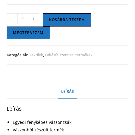
Zsák
-
+
KOSÁRBA TESZEM
piros
madzaggal
MEGTERVEZEM
mennyiség
Kategóriák:
Textilek
,
Lakásfelszerelési termékek
LEÍRÁS
Leírás
Egyedi fényképes vászonzsák
Vászonból készült termék