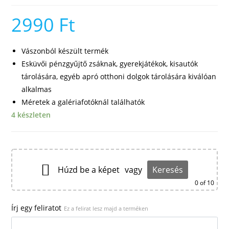
2990
Ft
Vászonból készült termék
Esküvői pénzgyűjtő zsáknak, gyerekjátékok, kisautók
tárolására, egyéb apró otthoni dolgok tárolására kiválóan
alkalmas
Méretek a galériafotóknál találhatók
4 készleten
Húzd be a képet
vagy
Keresés
0
of 10
Írj egy feliratot
Ez a felirat lesz majd a terméken