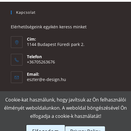
Kapcsolat
Elérhetőségeink egyikén keress minket
Cím:
1144 Budapest Füredi park 2.
Telefon
+36705263676
Email:
Opens
eszter@e-design.hu
in
your
application
Cookie-kat használunk, hogy javítsuk az Ön felhasználói
Rólunk
Szállítás és fizetés
Adatvédelmi tájékoztató
ÁSZF
élményét weboldalunkon. A weboldal böngészésével Ön
Póló nyomtatás
Gy.I.K.
elfogadja a cookie-k használatát!
e-design.hu