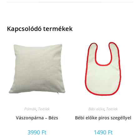
window
Kapcsolódó termékek
Párnák
,
Textilek
Bébi előke
,
Textilek
Vászonpárna – Bézs
Bébi előke piros szegéllyel
3990
Ft
1490
Ft